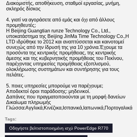
υπολογιστές, διακομιστές, προϊόντα δικτύου,προϊόντα 
αποθήκευσηςΤα τελευταία χρόνια, παρέχουμε επίσης μια 
ποικιλία λύσεων πληροφορικής για κυβερνητικούς 
οργανισμούς, εκπαίδευση, επιχειρήσεις, 
χρηματοδότηση,Ταχυδρομεία και τηλεπικοινωνίες, 
ιατρικές και πολλές άλλες βιομηχανίες, σύμφωνα με την 
βασική φιλοσοφία που επικεντρώνεται στον πελάτη, 
δημιουργώντας προσαρμοσμένες λύσεις για τους 
πελάτες.Έχουμε συσσωρεύσει πλούσια εμπειρία της 
βιομηχανίας στην ανάλυση της ζήτησης, τεχνική 
απόδειξη, επιλογή εξοπλισμού, εφαρμογή δικτύου, 
διασφάλιση ποιότητας, λειτουργία και συντήρηση, 
υποστήριξη υπηρεσιών και άλλες πτυχές και είναι καλά 
δεκτή από τους πελάτες,και είναι αποφασισμένη να 
μετατρέψει την επιχείρηση σε έναν εξαιρετικό πάροχο 
υπηρεσιών πληροφορικής στην Κίνα.
Συσκευασία προϊόντος
Λογιστική και μεταφορές
Πιστοποιητικά
Γενικές ερωτήσεις