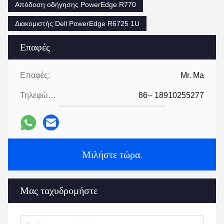
1- Ποιοι είμαστε;
Είμαστε με έδρα το Πεκίνο, Κίνα, ξεκινώντας από το 2012, 
πωλούμε στην Ωκεανία ((20.00%), Νότια Αμερική 
((20.00%), Βόρεια Αμερική ((20.00%), Μέση Ανατολή 
((10.00%), Κεντρική Αμερική ((10.00%), Νοτιοανατολική 
Ασία ((9.00%), Ανατολική Ασία ((8.00%),Δυτική Ευρώπη 
(2)Υπάρχουν συνολικά περίπου 101-200 άτομα στο 
γραφείο μας.
2. πώς μπορούμε να εγγυηθούμε την ποιότητα;
Πάντα ένα δείγμα προπαραγωγής πριν από τη μαζική 
παραγωγή·
Πάντοτε τελική επιθεώρηση πριν από την αποστολή.
3- Τι μπορείτε να αγοράσετε από εμάς;
Διακομιστής, αποθήκευση, σταθμοί εργασίας, μνήμη, 
σκληρός δίσκος
4. γιατί να αγοράσετε από εμάς και όχι από άλλους 
προμηθευτές;
Η Beijing Guangtian runze Technology Co., Ltd., 
υποκατάστημα της Beijing JinMa Time Technology Co.,Η 
LTD ιδρύθηκε το 2012 και αναπτύσσεται και καινοτομεί 
συνεχώς από την ίδρυσή της για 10 χρόνια.Έχουμε τα 