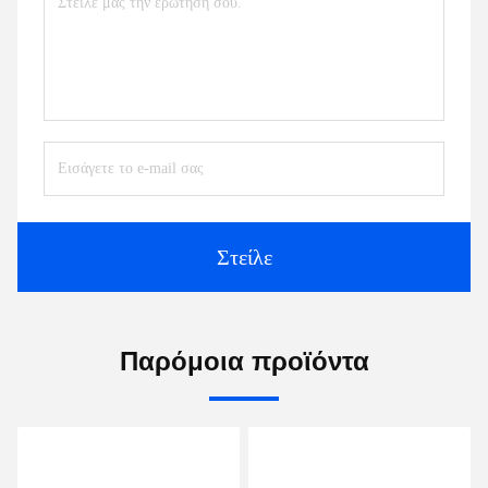
προσόντα της κεντρικής προμήθειας, της κεντρικής 
άμεσης και της κυβερνητικής προμήθειας του Πεκίνου, 
παρέχοντας υπηρεσίες προμήθειας εξοπλισμού, 
ολοκλήρωσης συστημάτων και συντήρησης για τους 
πελάτες.
5. ποιες υπηρεσίες μπορούμε να παρέχουμε;
Αποδεκτοί όροι παράδοσης: μηδενικοί.
Δαπάνες που πραγματοποιούνται με τη μορφή δανείων
Δικαίωμα πληρωμής
Γλώσσα:Αγγλικά,Κινέζικα,Ισπανικά,Ιαπωνικά,Πορτογαλικά,Γε
Tags:
Οδηγήστε βελτιστοποιημένη ισχύ PowerEdge R770
Απόδοση οδήγησης PowerEdge R770
Διακομιστής Dell PowerEdge R6725 1U
Επαφές
Επαφές:
Mr. Ma