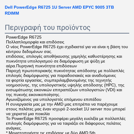
Dell PowerEdge R6725 1U Server AMD EPYC 9005 3TB
RDIMM
Περιγραφή του προϊόντος
PowerEdge R6725
Πολλαπλομορφία και επιδόσεις
Ο νέος PowerEdge R6725 έχει σχεδιαστεί για να είναι η βάση του 
κέντρου δεδομένων σας.
επιδόσεις, επιλογές αποθήκευσης χαμηλής καθυστέρησης και 
πυκνότητα υπολογισμού σε διαμόρφωση με ψύξη με 
αέρα.
Πυρηνική πυκνότητα επιδόσεων
Παροχή πρωτοποριακής πυκνότητας απόδοσης με πολλαπλές 
επιλογές διαμόρφωσης για παραδοσιακές και αναδυόμενες
τα φορτία εργασίας, συμπεριλαμβανομένης της τεχνητής 
νοημοσύνης, της υπολογιστικής υψηλής απόδοσης (HPC), της 
ενσωμάτωσης εικονικών επιτραπέζιων υπολογιστών (VDI) και 
της πυκνής εικονικοποίησης.
Αγωνιζόμενος για υπολογιστές επόμενου επιπέδου
Η συνεργασία μας με την AMD μας επιτρέπει να παρέχουμε 
στους πελάτες μας έναν ισχυρό 2-socket 1U server που μπορεί 
να χειριστεί μια ποικιλία
Το PowerEdge R6725 προσφέρει μεγάλη ευελιξία με πολλαπλές 
επιλογές διαμόρφωσης για να ταιριάζει σε διάφορους πελάτες
ανάγκες.
* Μεγιστοποιήστε τις επιδόσεις με δύο AMD 5th