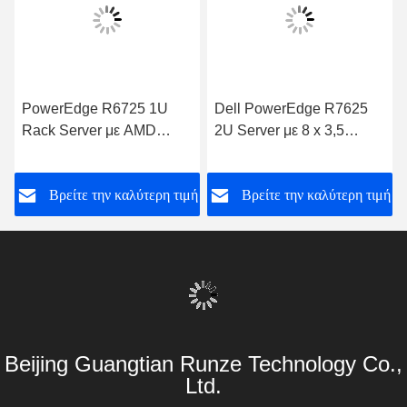
Τηλεφώνημα:
86-- 18910255277
Μιλήστε τώρα.
Μας ταχυδρομήστε