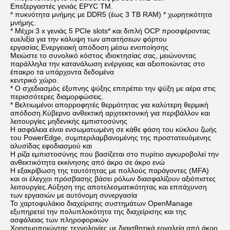
Επεξεργαστές γενιάς EPYC TM.
* πυκνότητα μνήμης με DDR5 (έως 3 TB RAM) * χωρητικότητα 
μνήμης.
* Μέχρι 3 x γενιάς 5 PCIe slots* και διπλή OCP προσφέροντας 
ευελιξία για την κάλυψη των απαιτήσεων φόρτου 
εργασίας.
Ενεργειακή απόδοση μέσω ενοποίησης
Μειώστε το συνολικό κόστος ιδιοκτησίας σας, μειώνοντας 
παράλληλα την κατανάλωση ενέργειας και αξιοποιώντας στο 
έπακρο τα υπάρχοντα δεδομένα
κεντρικό χώρο.
* Ο σχεδιασμός έξυπνης ψύξης επιτρέπει την ψύξη με αέρα στις 
περισσότερες διαμορφώσεις.
* Βελτιωμένοι απορροφητές θερμότητας για καλύτερη θερμική 
απόδοση.
Κύβερνο ανθεκτική αρχιτεκτονική για περιβάλλον και 
λειτουργίες μηδενικής εμπιστοσύνης
Η ασφάλεια είναι ενσωματωμένη σε κάθε φάση του κύκλου ζωής 
του PowerEdge, συμπεριλαμβανομένης της προστατευόμενης 
αλυσίδας εφοδιασμού και
Η ρίζα εμπιστοσύνης που βασίζεται στο πυρίτιο αγκυροβολεί την 
ανθεκτικότητα εκκίνησης από άκρο σε άκρο ενώ
Η εξακρίβωση της ταυτότητας με πολλούς παράγοντες (MFA) 
και οι έλεγχοι πρόσβασης βάσει ρόλων διασφαλίζουν αξιόπιστες 
λειτουργίες.
Αύξηση της αποτελεσματικότητας και επιτάχυνση 
των εργασιών με αυτόνομη συνεργασία
Το χαρτοφυλάκιο διαχείρισης συστημάτων OpenManage 
εξυπηρετεί την πολυπλοκότητα της διαχείρισης και της 
ασφάλειας των πληροφορικών
Χρησιμοποιώντας τεχνολογίες με διαισθητικά εργαλεία από άκρο 