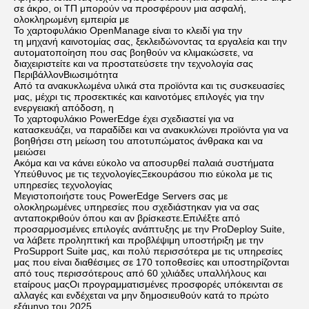
σε άκρο, οι ΤΠ μπορούν να προσφέρουν μια ασφαλή, 
ολοκληρωμένη εμπειρία με
Το χαρτοφυλάκιο OpenManage είναι το κλειδί για την
τη μηχανή καινοτομίας σας, ξεκλειδώνοντας τα εργαλεία και την 
αυτοματοποίηση που σας βοηθούν να κλιμακώσετε, να 
διαχειριστείτε και να προστατεύσετε την τεχνολογία σας
Περιβάλλον
Βιωσιμότητα
Από τα ανακυκλωμένα υλικά στα προϊόντα και τις συσκευασίες 
μας, μέχρι τις προσεκτικές και καινοτόμες επιλογές για την 
ενεργειακή απόδοση, η
Το χαρτοφυλάκιο PowerEdge έχει σχεδιαστεί για να 
κατασκευάζει, να παραδίδει και να ανακυκλώνει προϊόντα για να 
βοηθήσει στη μείωση του αποτυπώματος άνθρακα και να 
μειώσει
Ακόμα και να κάνει εύκολο να αποσυρθεί παλαιά συστήματα
Υπεύθυνος με τις τεχνολογίες
Ξεκουράσου πιο εύκολα με τις 
υπηρεσίες τεχνολογίας
Μεγιστοποιήστε τους PowerEdge Servers σας με 
ολοκληρωμένες υπηρεσίες που σχεδιάστηκαν για να σας 
ανταποκριθούν όπου και αν βρίσκεστε.Επιλέξτε από 
προσαρμοσμένες επιλογές ανάπτυξης με την ProDeploy Suite, 
να λάβετε προληπτική και προβλέψιμη υποστήριξη με την 
ProSupport Suite μας, και πολύ περισσότερα με τις υπηρεσίες 
μας που είναι διαθέσιμες σε 170 τοποθεσίες και υποστηρίζονται 
από τους περισσότερους από 60 χιλιάδες υπαλλήλους και 
εταίρους μας
Οι προγραμματισμένες προσφορές υπόκεινται σε 
αλλαγές και ενδέχεται να μην δημοσιευθούν κατά το πρώτο 
εξάμηνο του 2025