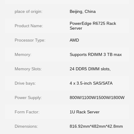
place of origin:
Beijing, China
PowerEdge R6725 Rack
Product Name:
Server
Processor Type:
AMD
Memory:
Supports RDIMM 3 TB max
Memory Slots:
24 DDR5 DIMM slots,
Drive bays:
4 x 3.5-inch SAS/SATA
Power Supply:
800W/1100W/1500W/1800W
Form Factor:
1U Rack Server
Dimensions:
816.92mm*482mm*42.8mm