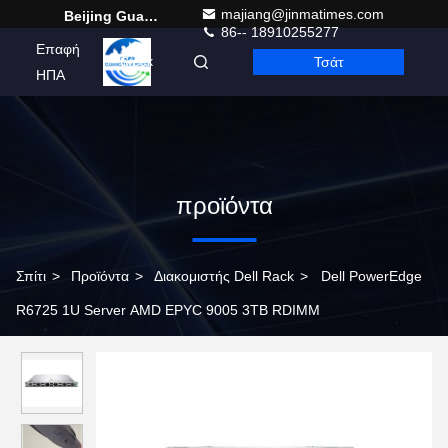
majiang@jinmatimes.com
Beijing Guangtian Runze Technology Co., Ltd.
86-- 18910255277
Επαφή
Τσάτ
Greek
ΗΠΑ
προϊόντα
Σπίτι
>
Προϊόντα
>
Διακομιστής Dell Rack
>
Dell PowerEdge
R6725 1U Server AMD EPYC 9005 3TB RDIMM