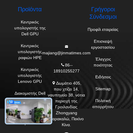
Στείλε
Παρόμοια προϊόντα
PowerEdge R6725 1U
Dell PowerEdge R7625
Rack Server με AMD
2U Server με 8 x 3,5