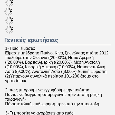
Προφίλ εταιρείας
Πεκίνο Guangtian Runze 
Technology Co., Ltd.
Η Beijing Guangtian Runze Technology Co., Ltd. 
ιδρύθηκε τον Μάρτιο του 2012, με εγγεγραμμένο κεφάλαιο 
20 εκατομμυρίων γιουάν.Ασχολείται κυρίως με την 
πώληση ολόκληρου του φάσματος προϊόντων και την 
υπηρεσία μετά την πώληση, μετά από χρόνια συνεχών 
προσπαθειών, η εταιρεία έχει εξελιχθεί σε, με πάνω από 
100 πωλήσεις καναλιού και προσωπικό υπηρεσιών μετά 
την πώληση, το κανάλι σε όλη τη Βόρεια Κίνα και τις 
γύρω αγορές.Αργότερα, η εταιρεία ενεργούσε ως 
αντιπρόσωπος
Η εταιρεία, μετά από πάνω από μια δεκαετία 
προσπαθειών για ανάπτυξη,έχει συσσωρεύσει πλούσια 
εμπειρία διαχείρισης και ικανότητες ανάπτυξης της 
αγοράς, η δημιουργία ενός τέλειου καναλιού πώλησης. Η 
σειρά προϊόντων που λειτουργεί από τους πλούσιους, 
που καλύπτει ένα ευρύ φάσμα, που περιλαμβάνει 
υπολογιστές επιφάνειας εργασίας, φορητούς 