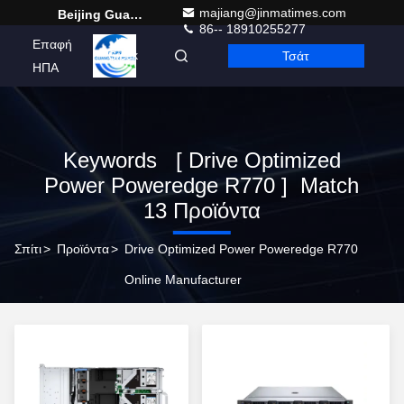
majiang@jinmatimes.com
Beijing Guangtian Runze Technology Co., Ltd.
86-- 18910255277
Επαφή
Τσάτ
Greek
ΗΠΑ
Keywords [ Drive Optimized
Power Poweredge R770 ] Match
13 Προϊόντα
Σπίτι
>
Προϊόντα
>
Drive Optimized Power Poweredge R770
Online Manufacturer