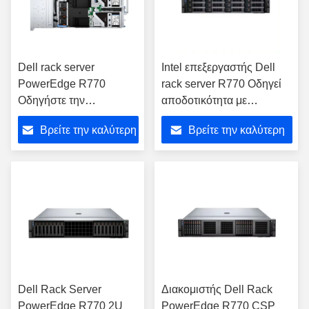
Dell rack server
Intel επεξεργαστής Dell
PowerEdge R770
rack server R770 Οδηγεί
Οδηγήστε την
αποδοτικότητα με
αποδοτικότητα στο
βελτιστοποιημένη ισχύ στο
Βρείτε την καλύτερη
Βρείτε την καλύτερη
κέντρο δεδομένων σας
κέντρο δεδομένων
μέσω μέγιστης
τιμή
τιμή
απόδοσης με
βελτιστοποιημένο server
Dell rack
Dell Rack Server
Διακομιστής Dell Rack
PowerEdge R770 2U
PowerEdge R770 CSP