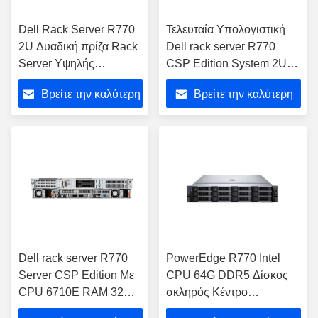
Dell Rack Server R770
Τελευταία Υπολογιστική
2U Δυαδική πρίζα Rack
Dell rack server R770
Server Υψηλής
CSP Edition System 2U
απόδοσης Υπολογιστική
Κόστος
Βρείτε την καλύτερη
Βρείτε την καλύτερη
Βέλτιστη αποδοτικότητα
Αποτελεσματικότητα Δύο
ενέργειας
Socket Server
τιμή
τιμή
Εξισορροπημένη
απόδοση Ενισχύοντας
το κέντρο δεδομένων
Dell rack server R770
PowerEdge R770 Intel
Server CSP Edition Με
CPU 64G DDR5 Δίσκος
CPU 6710E RAM 32G
σκληρός Κέντρο
σκληρός δίσκος 1.92T
δεδομένων Δίκτυο PC