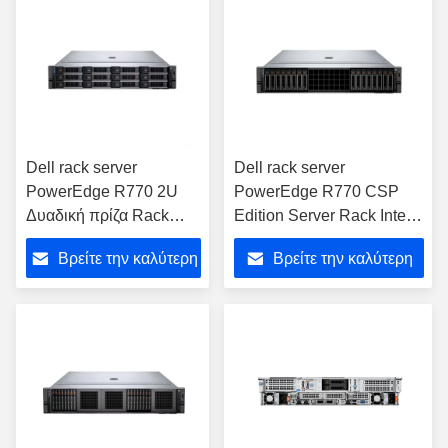
Dell rack server
Dell rack server
PowerEdge R770 2U
PowerEdge R770 CSP
Δυαδική πρίζα Rack
Edition Server Rack Intel
server για υψηλές
Xeon επεξεργαστής CPU
Βρείτε την καλύτερη
Βρείτε την καλύτερη
επιδόσεις
με κάρτα μνήμης SSD
τιμή
τιμή