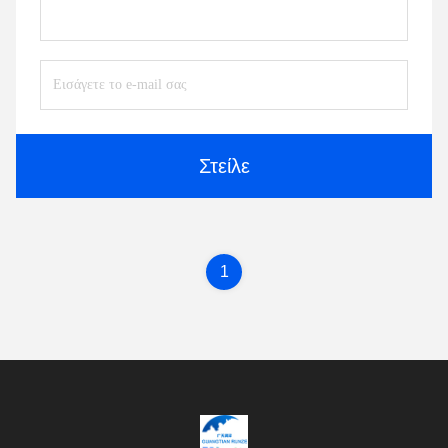
Στείλε
1