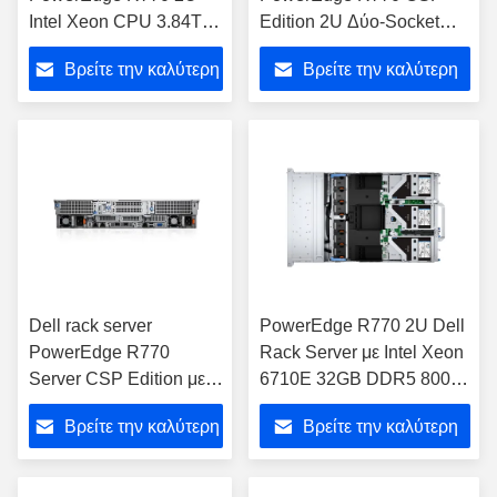
Intel Xeon CPU 3.84T
Edition 2U Δύο-Socket
SSD Rack Server R770
Server με μεταλλικό σώμα
Βρείτε την καλύτερη
Βρείτε την καλύτερη
PowerEdge
τιμή
τιμή
Dell rack server
PowerEdge R770 2U Dell
PowerEdge R770
Rack Server με Intel Xeon
Server CSP Edition με
6710E 32GB DDR5 800W
CPU 6710E RAM 32G
1,2TB SAS
Βρείτε την καλύτερη
Βρείτε την καλύτερη
σκληρό δίσκο 1.92T
E3S και PSU 1100W
τιμή
τιμή