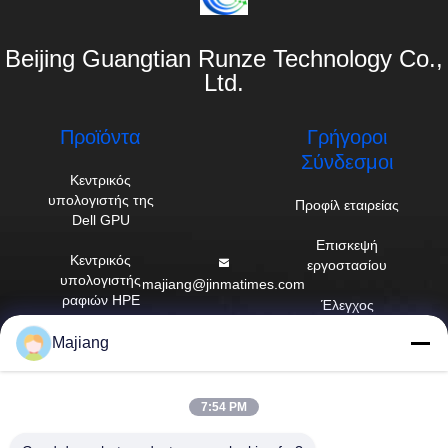
Beijing Guangtian Runze Technology Co.,
Ltd.
Προϊόντα
Γρήγοροι
Σύνδεσμοι
Κεντρικός
υπολογιστής της
Προφίλ εταιρείας
Dell GPU
Επισκεψή
Κεντρικός
εργοστασίου
υπολογιστής
majiang@jinmatimes.com
ραφιών HPE
Έλεγχος
86--
ποιότητας
Κεντρικός
Majiang
18910255277
υπολογιστής
Ειδήσεις
Lenovo GPU
Δωμάτιο 405,
Sitemap
που χτίζει 14,
7:54 PM
Διακομιστής Dell
ναυπηγείο 38, νότια
Rack
Πολιτική
περιοχή της