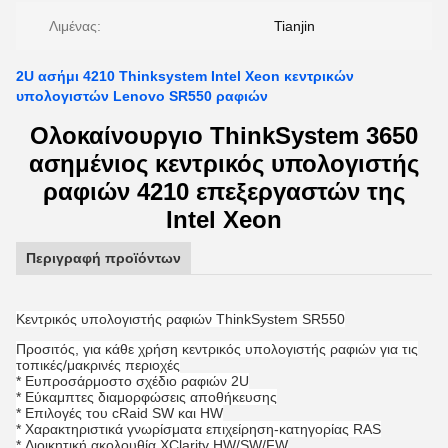
Λιμένας:
Tianjin
2U ασήμι 4210 Thinksystem Intel Xeon κεντρικών
υπολογιστών Lenovo SR550 ραφιών
Ολοκαίνουργιο ThinkSystem 3650
ασημένιος κεντρικός υπολογιστής
ραφιών 4210 επεξεργαστών της
Intel Xeon
Περιγραφή προϊόντων
Κεντρικός υπολογιστής ραφιών ThinkSystem SR550
Προσιτός, για κάθε χρήση κεντρικός υπολογιστής ραφιών για τις
τοπικές/μακρινές περιοχές
* Ευπροσάρμοστο σχέδιο ραφιών 2U
* Εύκαμπτες διαμορφώσεις αποθήκευσης
* Επιλογές του cRaid SW και HW
* Χαρακτηριστικά γνωρίσματα επιχείρηση-κατηγορίας RAS
* Διοικητική ακολουθία XClarity HW/SW/FW