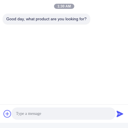
1:30 AM
Good day, what product are you looking for?
Στείλε
Παρόμοια προϊόντα
Ασημένιος επεξεργαστής
Διπλής κατεύθυνσης 2U
4210 της Intel Xeon
Rackmount συνήθεια