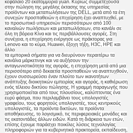
κεφάλαιο 20 εκατομμύρια yuan. Κυρίως συμμετέχουσα
στην πώληση της μεγάλης έκτασης της υπηρεσίας
προϊόντων και μεταπωλήσεων της DELL, μετά από τα έτη
συνεχών προσπαθειών η επιχείρηση έχει αναπτυχθεί, με
το προσωπικό υπηρεσιών περισσότερων από 100
καναλιών πωλήσεων και μεταπωλήσεων, στο κανάλι σε
όλη τη βόρεια Κίνα και τις περιβάλλουσες αγορές. Στη
συνέχεια, η επιχείρηση ενέργησε ως πράκτορας για
Lenovo και το κύμα, Huawei, έξοχη τήξη, H3C, HPE και
άλλο
τα εμπορικά σήματα για να διευρύνουν περαιτέρω τα
κανάλια μάρκετινγκ και να αυξήσουν την
ανταγωνιστικότητα της αγοράς, η επιχείρηση μετά από μια
περισσότερο από δεκαετία προσπαθειών να αναπτυχθούν,
έχουν συσσωρεύσει έναν πλούτο των ικανοτήτων
ανάπτυξης διοικητικών εμπειρίας και αγοράς, η καθιέρωση
ενός τέλειου δικτύου πώλησης. Η γραμμή παραγωγής που
χρησιμοποιείται από τους πλουσίους, καλύπτοντας ένα
ευρύ φάσμα, που περιλαμβάνει τους υπολογιστές
γραφείου, τους φορητούς υπολογιστές, τους κεντρικούς
υπολογιστές, τα προϊόντα δικτύων, τα προϊόντα
αποθήκευσης, το λογισμικό, τις περιφερειακές μονάδες και
τις εκατοντάδες άλλων ειδών. Κατά τη διάρκεια των ετών,
επίσης έχουμε παράσχει ποικίλες λύσεις τεχνολογίας
πληροφοριών για τα κυβερνητικά πρακτορεία, εκπαίδευση,