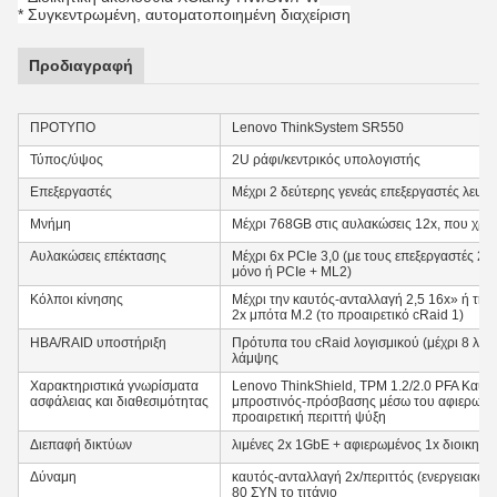
* Συγκεντρωμένη, αυτοματοποιημένη διαχείριση
Προδιαγραφή
ΠΡΟΤΥΠΟ
Lenovo ThinkSystem SR550
Τύπος/ύψος
2U ράφι/κεντρικός υπολογιστής
Επεξεργαστές
Μέχρι 2 δεύτερης γενεάς επεξεργαστές λευκ
Μνήμη
Μέχρι 768GB στις αυλακώσεις 12x, που 
Αυλακώσεις επέκτασης
Μέχρι 6x PCIe 3,0 (με τους επεξεργαστές 2
μόνο ή PCIe + ML2)
Κόλποι κίνησης
Μέχρι την καυτός-ανταλλαγή 2,5 16x» ή την
2x μπότα M.2 (το προαιρετικό cRaid 1)
HBA/RAID υποστήριξη
Πρότυπα του cRaid λογισμικού (μέχρι 8 λιμ
λάμψης
Χαρακτηριστικά γνωρίσματα
Lenovo ThinkShield, TPM 1.2/2.0 PFA Καυτό
ασφάλειας και διαθεσιμότητας
μπροστινός-πρόσβασης μέσω του αφιερωμέ
προαιρετική περιττή ψύξη
Διεπαφή δικτύων
λιμένες 2x 1GbE + αφιερωμένος 1x διοικητ
Δύναμη
καυτός-ανταλλαγή 2x/περιττός (ενεργειακό
80 ΣΥΝ το τιτάνιο