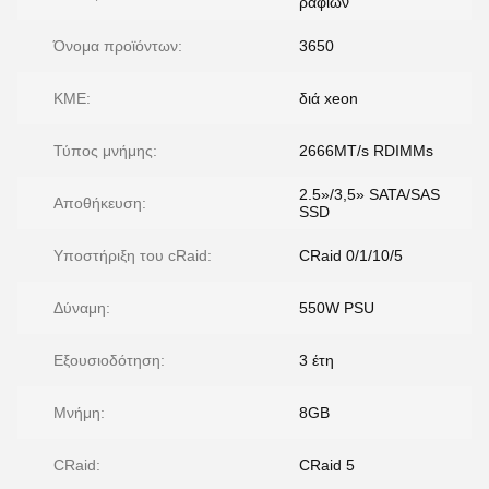
ραφιών
Όνομα προϊόντων:
3650
ΚΜΕ:
διά xeon
Τύπος μνήμης:
2666MT/s RDIMMs
2.5»/3,5» SATA/SAS
Αποθήκευση:
SSD
Υποστήριξη του cRaid:
CRaid 0/1/10/5
Δύναμη:
550W PSU
Εξουσιοδότηση:
3 έτη
Μνήμη:
8GB
CRaid:
CRaid 5