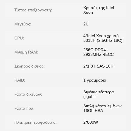
Χρυσός της Intel
Τύπος επεξεργαστή:
Xeon
Μέγεθος:
2U
4*Intel Xeon χρυσό
CPU:
5318H (2.5GHz 18C)
256G DDR4
Μνήμη RAM:
2933MHz RECC
Σκληρός δίσκος:
2*1.8T SAS 10K
RAID:
1 γραμμάριο
Λιμένας τέσσερα
κάρτα δικτύων:
gigabit
Διπλή κάρτα λιμένων
κάρτα hba:
16Gb HBA
Ηλεκτρική τροφοδοσία:
2*800W