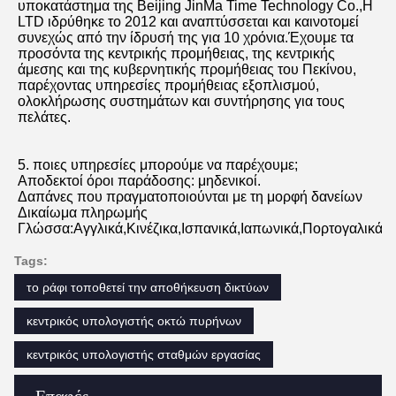
υποκατάστημα της Beijing JinMa Time Technology Co.,Η 
LTD ιδρύθηκε το 2012 και αναπτύσσεται και καινοτομεί 
συνεχώς από την ίδρυσή της για 10 χρόνια.Έχουμε τα 
προσόντα της κεντρικής προμήθειας, της κεντρικής 
άμεσης και της κυβερνητικής προμήθειας του Πεκίνου, 
παρέχοντας υπηρεσίες προμήθειας εξοπλισμού, 
ολοκλήρωσης συστημάτων και συντήρησης για τους 
πελάτες.
5. ποιες υπηρεσίες μπορούμε να παρέχουμε;
Αποδεκτοί όροι παράδοσης: μηδενικοί.
Δαπάνες που πραγματοποιούνται με τη μορφή δανείων
Δικαίωμα πληρωμής
Γλώσσα:Αγγλικά,Κινέζικα,Ισπανικά,Ιαπωνικά,Πορτογαλικά,Γε
Tags:
το ράφι τοποθετεί την αποθήκευση δικτύων
κεντρικός υπολογιστής οκτώ πυρήνων
κεντρικός υπολογιστής σταθμών εργασίας
Επαφές