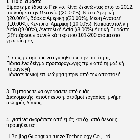
1- Ποιοι είμαστε;
Είμαστε με έδρα το Πεκίνο, Κίνα, ξεκινώντας από το 2012, 
πωλούμε στην Ωκεανία ((20.00%), Νότια Αμερική 
((20.00%), Βόρεια Αμερική ((20.00%), Μέση Ανατολή 
((10.00%), Κεντρική Αμερική ((10.00%), Νοτιοανατολική 
Ασία ((9.00%), Ανατολική Ασία ((8.00%),Δυτική Ευρώπη 
(2)Υπάρχουν συνολικά περίπου 101-200 άτομα στο 
γραφείο μας.
2. πώς μπορούμε να εγγυηθούμε την ποιότητα;
Πάντα ένα δείγμα προπαραγωγής πριν από τη μαζική 
παραγωγή·
Πάντοτε τελική επιθεώρηση πριν από την αποστολή.
3- Τι μπορείτε να αγοράσετε από εμάς;
Διακομιστής, αποθήκευση, σταθμοί εργασίας, μνήμη, 
σκληρός δίσκος
4. γιατί να αγοράσετε από εμάς και όχι από άλλους 
προμηθευτές;
Η Beijing Guangtian runze Technology Co., Ltd., 