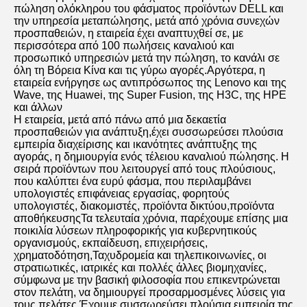
πώληση ολόκληρου του φάσματος προϊόντων DELL και 
την υπηρεσία μεταπώλησης, μετά από χρόνια συνεχών 
προσπαθειών, η εταιρεία έχει αναπτυχθεί σε, με 
περισσότερα από 100 πωλήσεις καναλιού και 
προσωπικό υπηρεσιών μετά την πώληση, το κανάλι σε 
όλη τη Βόρεια Κίνα και τις γύρω αγορές.Αργότερα, η 
εταιρεία ενήργησε ως αντιπρόσωπος της Lenovo και της 
Wave, της Huawei, της Super Fusion, της H3C, της HPE 
και άλλων
Η εταιρεία, μετά από πάνω από μια δεκαετία 
προσπαθειών για ανάπτυξη,έχει συσσωρεύσει πλούσια 
εμπειρία διαχείρισης και ικανότητες ανάπτυξης της 
αγοράς, η δημιουργία ενός τέλειου καναλιού πώλησης. Η 
σειρά προϊόντων που λειτουργεί από τους πλούσιους, 
που καλύπτει ένα ευρύ φάσμα, που περιλαμβάνει 
υπολογιστές επιφάνειας εργασίας, φορητούς 
υπολογιστές, διακομιστές, προϊόντα δικτύου,προϊόντα 
αποθήκευσηςΤα τελευταία χρόνια, παρέχουμε επίσης μια 
ποικιλία λύσεων πληροφορικής για κυβερνητικούς 
οργανισμούς, εκπαίδευση, επιχειρήσεις, 
χρηματοδότηση,Ταχυδρομεία και τηλεπικοινωνίες, οι 
στρατιωτικές, ιατρικές και πολλές άλλες βιομηχανίες, 
σύμφωνα με την βασική φιλοσοφία που επικεντρώνεται 
στον πελάτη, να δημιουργεί προσαρμοσμένες λύσεις για 
τους πελάτες.Έχουμε συσσωρεύσει πλούσια εμπειρία της 