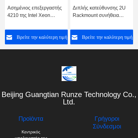
Ασημένιος επεξεργαστής
Διπλής κατεύθυνσης 2U
4210 της Intel Xeon
Rackmount συνήθεια
κεντρικών υπολογιστών
οικοδεσποτών κεντρικών
σταθμών εργασίας
υπολογιστών
ή
Βρείτε την καλύτερη τιμή
Βρείτε την καλύτερη τιμή
ραφιών cOem
αποθήκευσης SR588 V2
ThinkSystem SR650
Beijing Guangtian Runze Technology Co.,
Ltd.
Προϊόντα
Γρήγοροι
Σύνδεσμοι
Κεντρικός
υπολογιστής της