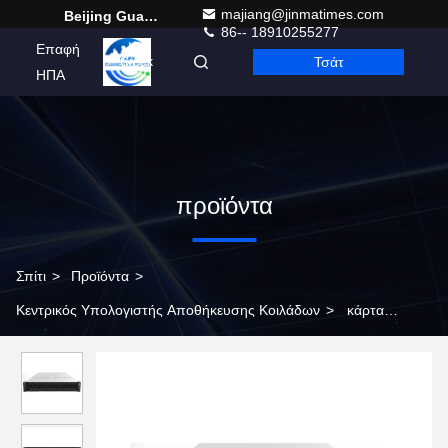
majiang@jinmatimes.com
Beijing Guangtian Runze Technology Co., Ltd.
86-- 18910255277
Επαφή
Τσάτ
Greek
ΗΠΑ
προϊόντα
Σπίτι
>
Προϊόντα
>
Κεντρικός Υπολογιστής Αποθήκευσης Κοιλάδων
>
κάρτα
2.5GHz επιδρομής Inspur NF5280M6 κεντρικών υπολογιστών
αποθήκευσης 256G 2U Rackmount