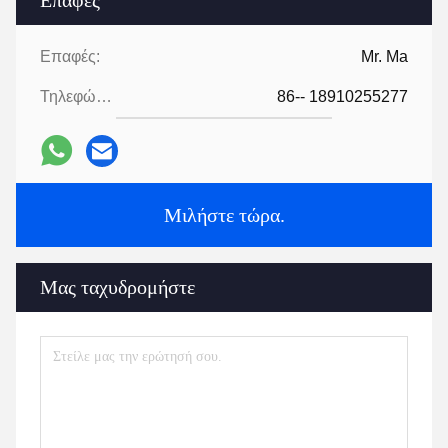
Επαφές:
Mr. Ma
Τηλεφώνημα:
86-- 18910255277
Μιλήστε τώρα.
Μας ταχυδρομήστε