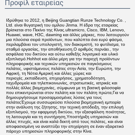
Προφίλ εταιρείας
Ιδρύθηκε το 2012, η Beijing Guangtian Runze Technology Co. , 
Ltd. είναι θυγατρική του ομίλου Jinma. Η έδρα της εταιρείας 
βρίσκεται στο Πεκίνο της Κίνας.ultramicro, Cisco, IBM, Lenovo, 
Huawei, wave, H3C, dawning και άλλες μάρκες, που λειτουργούν 
μια πλούσια σειρά προϊόντων, που καλύπτει ένα ευρύ φάσμα, 
περιλαμβάνει τον υπολογιστή, τον διακομιστή, το φυτίλισμα, το 
σταθμό εργασίας, την αποθήκευση,Ο αριθμός περνάει., την 
ασφάλεια του δικτύου και ούτω καθεξής λογισμικό και υλικό 
εξοπλισμό.Hohhot και άλλα μέρη για την παροχή προϊόντων 
πληροφορικής και τεχνικών υπηρεσιών σε παγκόσμιους 
πελάτες, υφιστάμενους πελάτες στην Ασία, την Ευρώπη, την 
Αφρική, τη Νότια Αμερική και άλλες χώρες και 
περιοχές.,εκπαίδευση, επιχειρήσεις, χρηματοδότηση, 
ταχυδρομεία και τηλεπικοινωνίες, στρατιωτικές, ιατρικές και 
πολλές άλλες βιομηχανίες, σύμφωνα με τη βασική φιλοσοφία 
που επικεντρώνεται στον πελάτη και τον πελάτη πρώτα,Για να 
δημιουργήσουμε προσαρμοσμένες λύσεις για τους 
πελάτεςΈχουμε συσσωρεύσει πλούσια βιομηχανική εμπειρία 
στην ανάλυση της ζήτησης, την τεχνική απόδειξη, την επιλογή 
εξοπλισμού, την εφαρμογή δικτύου, την εξασφάλιση ποιότητας, 
τη λειτουργία και τη συντήρηση,Υποστήριξη υπηρεσιών και 
άλλες πτυχές, και είναι καλά δεκτή από τους πελάτες, και είναι 
αποφασισμένη να αναπτύξει την επιχείρηση σε έναν εξαιρετικό 
πάροχο υπηρεσιών πληροφορικής στην Κίνα.