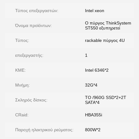
Τύπος επεξεργαστών:
Intel xeon
Ο πύργος ThinkSystem
Όνομα προϊόντων:
ST550 εξυπηρετεί
Τύπος:
rackable πύργος 4U
επεξεργαστής:
1
ΚΜΕ:
Intel 6346*2
Μνήμη:
32G*4
ΤΟ /960G SSD*2+2T
Σκληρός δίσκος:
SATA*4
CRaid:
HBA355i
Παροχή ηλεκτρικού ρεύματος:
800W*2