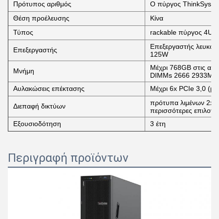
Πρότυπος αριθμός
Ο πύργος ThinkSyste
Θέση προέλευσης
Κίνα
Τύπος
rackable πύργος 4U
Επεξεργαστής λευκόχρυ
Επεξεργαστής
125W
Μέχρι 768GB στις αυ
Μνήμη
DIMMs 2666 2933MH
Αυλακώσεις επέκτασης
Μέχρι 6x PCIe 3,0 (με
πρότυπα λιμένων 2x 1
Διεπαφή δικτύων
περισσότερες επιλογέ
Εξουσιοδότηση
3 έτη
Περιγραφή προϊόντων