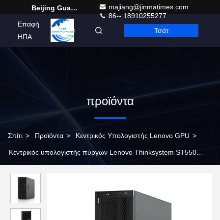
majiang@jinmatimes.com
Beijing Guangtian Runze Technology Co., Ltd.
86-- 18910255277
Επαφή
Τσάτ
Greek
ΗΠΑ
προϊόντα
Σπίτι
>
Προϊόντα
>
Κεντρικός Υπολογιστής Lenovo GPU
>
Κεντρικός υπολογιστής πύργων Lenovo Thinksystem ST550
κεντρικών υπολογιστών ραφιών Lenovo 2U ODM