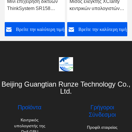
Μισός ελεγκτής XClarity
Υβριδική αποθήκευση
κεντρικών υπολογιστών
κεντρικών υπολογιστών
Lenovo ThinkSystem
ραφιών σειράς SFF
SN550 λεπίδων ύψους
λάμψης κεντρικών
ή
Βρείτε την καλύτερη τιμή
Βρείτε την καλύτερη τιμή
υπολογιστών
Thinksystem DE4000H
Lenovo GPU
Beijing Guangtian Runze Technology Co.,
Ltd.
Προϊόντα
Γρήγοροι
Σύνδεσμοι
Κεντρικός
υπολογιστής της
Προφίλ εταιρείας
Dell GPU