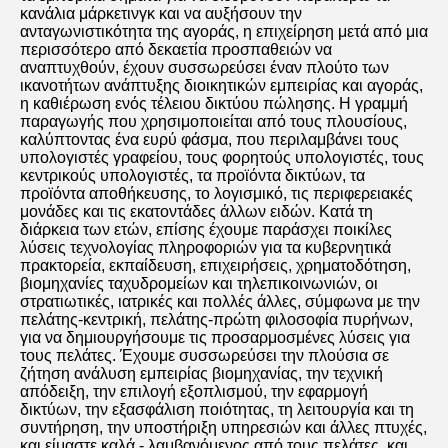
κανάλια μάρκετινγκ και να αυξήσουν την 
ανταγωνιστικότητα της αγοράς, η επιχείρηση μετά από μια 
περισσότερο από δεκαετία προσπαθειών να 
αναπτυχθούν, έχουν συσσωρεύσει έναν πλούτο των 
ικανοτήτων ανάπτυξης διοικητικών εμπειρίας και αγοράς, 
η καθιέρωση ενός τέλειου δικτύου πώλησης. Η γραμμή 
παραγωγής που χρησιμοποιείται από τους πλουσίους, 
καλύπτοντας ένα ευρύ φάσμα, που περιλαμβάνει τους 
υπολογιστές γραφείου, τους φορητούς υπολογιστές, τους 
κεντρικούς υπολογιστές, τα προϊόντα δικτύων, τα 
προϊόντα αποθήκευσης, το λογισμικό, τις περιφερειακές 
μονάδες και τις εκατοντάδες άλλων ειδών. Κατά τη 
διάρκεια των ετών, επίσης έχουμε παράσχει ποικίλες 
λύσεις τεχνολογίας πληροφοριών για τα κυβερνητικά 
πρακτορεία, εκπαίδευση, επιχειρήσεις, χρηματοδότηση, 
βιομηχανίες ταχυδρομείων και τηλεπικοινωνιών, οι 
στρατιωτικές, ιατρικές και πολλές άλλες, σύμφωνα με την 
πελάτης-κεντρική, πελάτης-πρώτη φιλοσοφία πυρήνων, 
για να δημιουργήσουμε τις προσαρμοσμένες λύσεις για 
τους πελάτες. Έχουμε συσσωρεύσει την πλούσια σε 
ζήτηση ανάλυση εμπειρίας βιομηχανίας, την τεχνική 
απόδειξη, την επιλογή εξοπλισμού, την εφαρμογή 
δικτύων, την εξασφάλιση ποιότητας, τη λειτουργία και τη 
συντήρηση, την υποστήριξη υπηρεσιών και άλλες πτυχές, 
και είμαστε καλά - λαμβανόμενος από τους πελάτες, και 