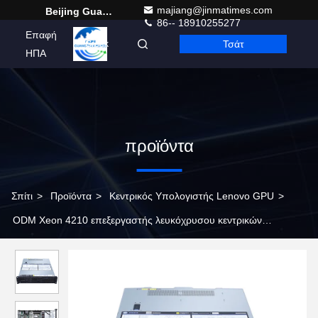
majiang@jinmatimes.com
Beijing Guangtian Runze Technology Co., Ltd.
86-- 18910255277
Επαφή
Τσάτ
Greek
ΗΠΑ
προϊόντα
Σπίτι
>
Προϊόντα
>
Κεντρικός Υπολογιστής Lenovo GPU
>
ODM Xeon 4210 επεξεργαστής λευκόχρυσου κεντρικών
υπολογιστών 7x06 ThinkSystem Lenovo SR650