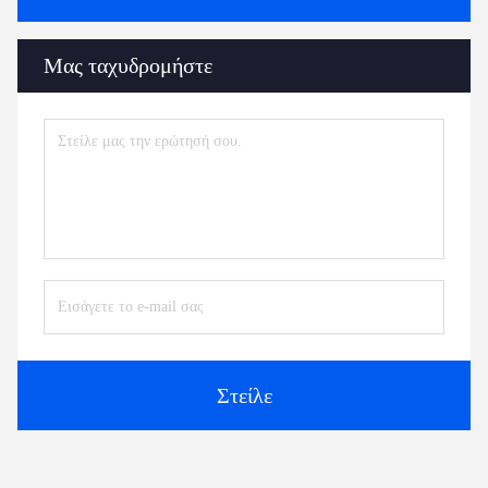
Μας ταχυδρομήστε
Στείλε