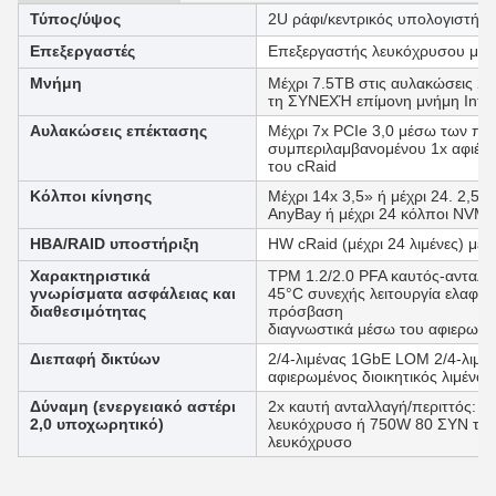
Τύπος/ύψος
2U ράφι/κεντρικός υπολογιστής
Επεξεργαστές
Επεξεργαστής λευκόχρυσου μέχρι
Μνήμη
Μέχρι 7.5TB στις αυλακώσεις 
τη ΣΥΝΕΧΉ επίμονη μνήμη Int
Αυλακώσεις επέκτασης
Μέχρι 7x PCIe 3,0 μέσω των π
συμπεριλαμβανομένου 1x αφιέρ
του cRaid
Κόλποι κίνησης
Μέχρι 14x 3,5» ή μέχρι 24. 2,5
AnyBay ή μέχρι 24 κόλποι NVMe) 
HBA/RAID υποστήριξη
HW cRaid (μέχρι 24 λιμένες) με
Χαρακτηριστικά
TPM 1.2/2.0 PFA καυτός-ανταλλαγ
γνωρίσματα ασφάλειας και
45°C συνεχής λειτουργία ελαφρι
διαθεσιμότητας
πρόσβαση
διαγνωστικά μέσω του αφιερωμέ
Διεπαφή δικτύων
2/4-λιμένας 1GbE LOM 2/4-λιμέ
αφιερωμένος διοικητικός λιμένα
Δύναμη (ενεργειακό αστέρι
2x καυτή ανταλλαγή/περιττός:
2,0 υποχωρητικό)
λευκόχρυσο ή 750W 80 ΣΥΝ το τ
λευκόχρυσο