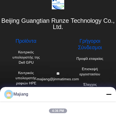
Beijing Guangtian Runze Technology Co.,
Ltd.
Προϊόντα
Γρήγοροι
Σύνδεσμοι
Κεντρικός
υπολογιστής της
Προφίλ εταιρείας
Dell GPU
Επισκεψή
Κεντρικός
εργοστασίου
υπολογιστής
majiang@jinmatimes.com
ραφιών HPE
Έλεγχος
86--
ποιότητας
Κεντρικός
Majiang
18910255277
υπολογιστής
Ειδήσεις
Lenovo GPU
Δωμάτιο 405,
Sitemap
που χτίζει 14,
4:36 PM
Διακομιστής Dell
ναυπηγείο 38, νότια