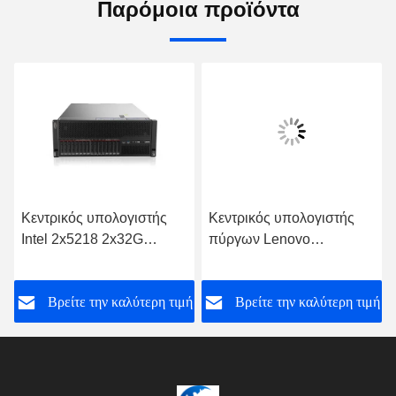
Παρόμοια προϊόντα
Κεντρικός υπολογιστής
Κεντρικός υπολογιστής
Intel 2x5218 2x32G
πύργων Lenovo
2.3GHz Lenovo GPU
Thinksystem ST550
πύργων ραφιών SR868
κεντρικών υπολογιστών
ή
Βρείτε την καλύτερη τιμή
Βρείτε την καλύτερη τιμή
4U
ραφιών Lenovo 2U ODM