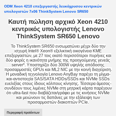
ODM Xeon 4210 επεξεργαστής λευκόχρυσου κεντρικών
υπολογιστών 7x06 ThinkSystem Lenovo SR650
Καυτή πώληση αρχικό Xeon 4210
κεντρικός υπολογιστής Lenovo
ThinkSystem SR650 Lenovo
Το ThinkSystem SR650 ενσωματώνει μέχρι δύο την
ισχυρή Intel® Xeon® εξελικτική οικογένεια ΚΜΕ
επεξεργαστών, με 27 τοις εκατό περισσότεροι πυρήνες και
δύο φορές η ικανότητα μνήμης της προηγούμενης γενεάς
server*. Υποστηρίζει δύο 300W υψηλής απόδοσης
προσαρμοστές GPUs και ML2 NIC με την κοινή διαχείριση.
Η μοναδική τεχνολογία Lenovo AnyBay παρέχει τη μίγμα-
και-αντιστοιχία SAS/SATA HDDs/SSDs και NVMe SSDs
ευελιξίας στους ίδιους κόλπους κίνησης. Τέσσερα άμεσος-
συνδέουν τους λιμένες NVMe στη μητρική κάρτα παρέχουν
ότι ultra-fast που διαβάζεται/γράφει με τις κινήσεις NVMe
και μειώνουν τις δαπάνες με την εξάλειψη των
προσαρμοστών διακοπτών PCIe.
Περιγραφή προϊόντων