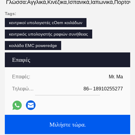
Γλώσσα:Αγγλικά,Κινέζικα,Ισπανικά,Ιαπωνικά,Πορτογαλ
Tags:
κεντρικοί υπολογιστές cOem κοιλάδων
κεντρικός υπολογιστής ραφιών συνήθειας
κοιλάδα EMC poweredge
Επαφές
Επαφές:
Mr. Ma
Τηλεφώνημα:
86-- 18910255277
Μιλήστε τώρα.