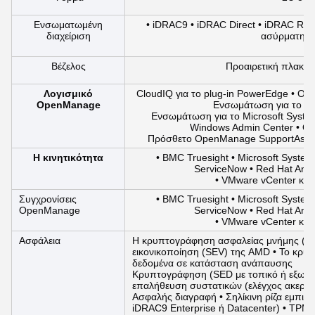
Ενσωματωμένη
• iDRAC9 • iDRAC Direct • iDRAC REST
διαχείριση
ασύρματη μ
Βέζελος
Προαιρετική πλακέτ
Λογισμικό
CloudIQ για το plug-in PowerEdge • O
OpenManage
Ενσωμάτωση για το V
Ενσωμάτωση για το Microsoft Syst
Windows Admin Center • O
Πρόσθετο OpenManage SupportAssi
Η κινητικότητα
• BMC Truesight • Microsoft Syst
ServiceNow • Red Hat Ansi
• VMware vCenter και
Συγχρονίσεις
• BMC Truesight • Microsoft Syst
OpenManage
ServiceNow • Red Hat Ansi
• VMware vCenter και
Ασφάλεια
Η κρυπτογράφηση ασφαλείας μνήμης (S
εικονικοποίηση (SEV) της AMD • Το κρυπ
δεδομένα σε κατάσταση ανάπαυσης
Κρυπτογράφηση (SED με τοπικό ή εξωτερ
επαλήθευση συστατικών (ελέγχος ακεραιό
Ασφαλής διαγραφή • Σηλίκινη ρίζα εμπισ
iDRAC9 Enterprise ή Datacenter) • TPM