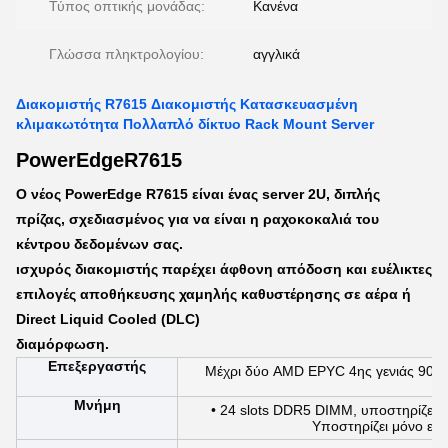
Τύπος οπτικής μονάδας:
Κανένα
Γλώσσα πληκτρολογίου:
αγγλικά
Διακομιστής R7615 Διακομιστής Κατασκευασμένη
κλιμακωτότητα Πολλαπλό δίκτυο Rack Mount Server
PowerEdge
R7615
Ο νέος PowerEdge R7615 είναι ένας server 2U, διπλής
πρίζας, σχεδιασμένος για να είναι η ραχοκοκαλιά του
κέντρου δεδομένων σας.
ισχυρός διακομιστής παρέχει άφθονη απόδοση και ευέλικτες
επιλογές αποθήκευσης χαμηλής καθυστέρησης σε αέρα ή
Direct Liquid Cooled (DLC)
διαμόρφωση.
Επεξεργαστής
Μέχρι δύο AMD EPYC 4ης γενιάς 9004
Μνήμη
• 24 slots DDR5 DIMM, υποστηρίζει 
Υποστηρίζει μόνο ε