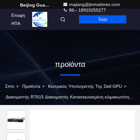
majiang@jinmatimes.com
Beijing Guangtian Runze Technology Co., Ltd.
86-- 18910255277
Επαφή
Τσάτ
Greek
ΗΠΑ
προϊόντα
Σπίτι
>
Προϊόντα
>
Κεντρικός Υπολογιστής Της Dell GPU
>
Διακομιστής R7615 Διακομιστής Κατασκευασμένη κλιμακωτότητα
Πολλαπλό δίκτυο Rack Mount Server