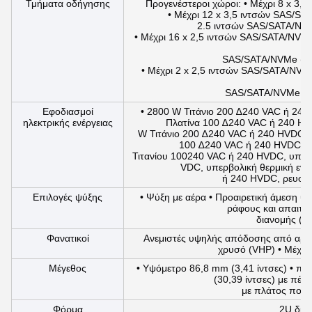
Τμήματα οδήγησης
Προγενέστεροι χώροι: • Μέχρι 8 x 3,
• Μέχρι 12 x 3,5 ιντσών SAS/SA
2.5 ιντσών SAS/SATA/NV
• Μέχρι 16 x 2,5 ιντσών SAS/SATA/NVMe
SAS/SATA/NVMe (HD
• Μέχρι 2 x 2,5 ιντσών SAS/SATA/NVMe
SAS/SATA/NVMe (H
Εφοδιασμοί
• 2800 W Τιτάνιο 200 ∆240 VAC ή 240
ηλεκτρικής ενέργειας
Πλατίνα 100 ∆240 VAC ή 240 HV
W Τιτάνιο 200 ∆240 VAC ή 240 HVDC, 
100 ∆240 VAC ή 240 HVDC, υ
Τιτανίου 100240 VAC ή 240 HVDC, υπερβ
VDC, υπερβολική θερμική ενα
ή 240 HVDC, ρευστ
Επιλογές ψύξης
• Ψύξη με αέρα • Προαιρετική άμεση ψ
ράφους και απαιτεί
διανομής (CD
Φανατικοί
Ανεμιστές υψηλής απόδοσης από αργ
χρυσό (VHP) • Μέχρι 
Μέγεθος
• Υψόμετρο 86,8 mm (3,41 ίντσες) • πλ
(30,39 ίντσες) με πέλ
με πλάτος που 
Φόρμα
2U δια