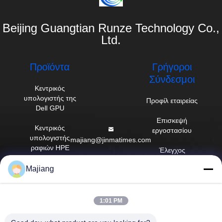
Beijing Guangtian Runze Technology Co.,
Ltd.
Προϊόντα
Γρήγοροι
Σύνδεσμοι
Κεντρικός
υπολογιστής της
Προφίλ εταιρείας
Dell GPU
Επισκεψή
Κεντρικός
εργοστασίου
υπολογιστής
majiang@jinmatimes.com
ραφιών HPE
Έλεγχος
86--
ποιότητας
Κεντρικός
Majiang
18910255277
υπολογιστής
Ειδήσεις
Lenovo GPU
Δωμάτιο 405,
Sitemap
που χτίζει 14,
1:01 PM
Διακομιστής Dell
ναυπηγείο 38, νότια
Rack
Πολιτική
περιοχή της