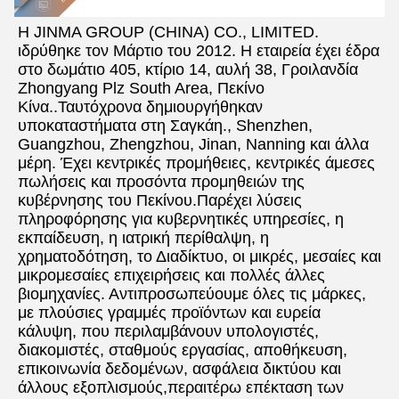
Η JINMA GROUP (CHINA) CO., LIMITED. 
ιδρύθηκε τον Μάρτιο του 2012. Η εταιρεία έχει έδρα 
στο δωμάτιο 405, κτίριο 14, αυλή 38, Γροιλανδία 
Zhongyang Plz South Area, Πεκίνο 
Κίνα..Ταυτόχρονα δημιουργήθηκαν 
υποκαταστήματα στη Σαγκάη., Shenzhen, 
Guangzhou, Zhengzhou, Jinan, Nanning και άλλα 
μέρη. Έχει κεντρικές προμήθειες, κεντρικές άμεσες 
πωλήσεις και προσόντα προμηθειών της 
κυβέρνησης του Πεκίνου.Παρέχει λύσεις 
πληροφόρησης για κυβερνητικές υπηρεσίες, η 
εκπαίδευση, η ιατρική περίθαλψη, η 
χρηματοδότηση, το Διαδίκτυο, οι μικρές, μεσαίες και 
μικρομεσαίες επιχειρήσεις και πολλές άλλες 
βιομηχανίες. Αντιπροσωπεύουμε όλες τις μάρκες, 
με πλούσιες γραμμές προϊόντων και ευρεία 
κάλυψη, που περιλαμβάνουν υπολογιστές, 
διακομιστές, σταθμούς εργασίας, αποθήκευση, 
επικοινωνία δεδομένων, ασφάλεια δικτύου και 
άλλους εξοπλισμούς,περαιτέρω επέκταση των 