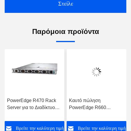
Στείλε
Παρόμοια προϊόντα
PowerEdge R470 Rack
Καυτό πώληση
Server για το Διαδίκτυο
PowerEdge R660
Υπολογιστής
Διακομιστής
Αποθήκευσης Δεδομένων
αποθήκευσης δεδομένων
ή
Βρείτε την καλύτερη τιμή
Βρείτε την καλύτερη τιμή
Υπολογιστής
με επεξεργαστή Intel Xeon