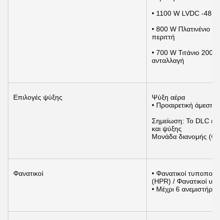
• 1100 W LVDC -48 ′′
• 800 W Πλατινένιο 1
περιττή
• 700 W Τιτάνιο 200 
ανταλλαγή
Επιλογές ψύξης
Ψύξη αέρα
• Προαιρετική άμεση 
Σημείωση: Το DLC είν
και ψύξης
Μονάδα διανομής (CDU
Φανατικοί
• Φανατικοί τυποποιη
(HPR) / Φανατικοί υ
• Μέχρι 6 ανεμιστήρες