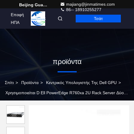
majiang@jinmatimes.com
Beijing Guangtian Runze Technology Co., Ltd.
86-- 18910255277
Επαφή
Τσάτ
Greek
ΗΠΑ
προϊόντα
Σπίτι
>
Προϊόντα
>
Κεντρικός Υπολογιστής Της Dell GPU
>
Χρησιμοποιείται D Ell PowerEdge R760xa 2U Rack Server Δύο
Xeon Gold CPUs 64GB DDR5 Υψηλή επεκτασιμότητα Τέλεια