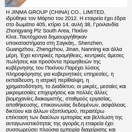
Η JINMA GROUP (CHINA) CO., LIMITED. 
ιδρύθηκε τον Μάρτιο του 2012. Η εταιρεία έχει έδρα 
στο δωμάτιο 405, κτίριο 14, αυλή 38, Γροιλανδία 
Zhongyang Plz South Area, Πεκίνο 
Κίνα..Ταυτόχρονα δημιουργήθηκαν 
υποκαταστήματα στη Σαγκάη., Shenzhen, 
Guangzhou, Zhengzhou, Jinan, Nanning και άλλα 
μέρη. Έχει κεντρικές προμήθειες, κεντρικές άμεσες 
πωλήσεις και προσόντα προμηθειών της 
κυβέρνησης του Πεκίνου.Παρέχει λύσεις 
πληροφόρησης για κυβερνητικές υπηρεσίες, η 
εκπαίδευση, η ιατρική περίθαλψη, η 
χρηματοδότηση, το Διαδίκτυο, οι μικρές, μεσαίες και 
μικρομεσαίες επιχειρήσεις και πολλές άλλες 
βιομηχανίες.διακομιστής, σταθμούς εργασίας, 
αποθήκευσης, επικοινωνίας δεδομένων, ασφάλειας 
δικτύου και άλλων εξοπλισμού, περαιτέρω 
επέκταση των διαύλων εμπορίας και βελτίωση της 
ανταγωνιστικότητας της αγοράς.η εταιρεία έχει 
συσσωρεύσει πλούσια εμπειρία διαχείρισης και 