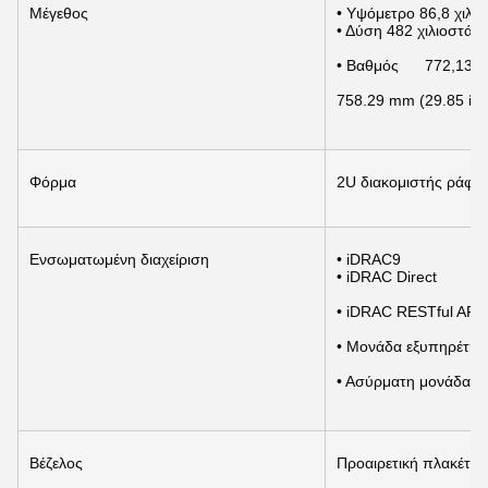
Μέγεθος
• Υψόμετρο 86,8 χιλι
• Δύση 482 χιλιοστά
• Βαθμός      772,13 
758.29 mm (29.85 ίντ
Φόρμα
2U διακομιστής ράφη
Ενσωματωμένη διαχείριση
• iDRAC9
• iDRAC Direct
• iDRAC RESTful API 
• Μονάδα εξυπηρέτη
• Ασύρματη μονάδα Q
Βέζελος
Προαιρετική πλακέτα