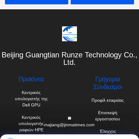
για επιχειρηματικές
εφαρμογές
Beijing Guangtian Runze Technology Co.,
Ltd.
Προϊόντα
Γρήγοροι
Σύνδεσμοι
Κεντρικός
υπολογιστής της
Προφίλ εταιρείας
Dell GPU
Επισκεψή
Κεντρικός
εργοστασίου
υπολογιστής
majiang@jinmatimes.com
ραφιών HPE
Έλεγχος
86--
ποιότητας