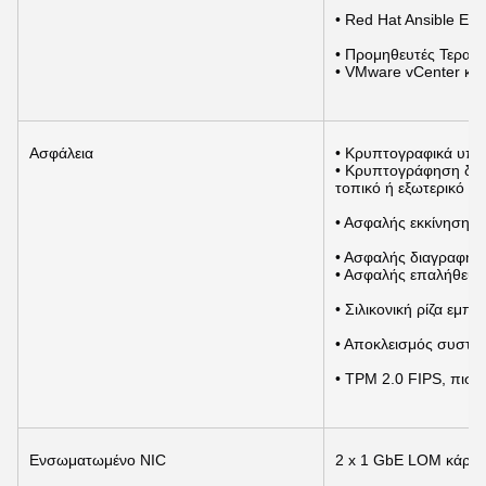
• Red Hat Ansible Ενό
• Προμηθευτές Τεραφ
• VMware vCenter και
Ασφάλεια
• Κρυπτογραφικά υπο
• Κρυπτογράφηση δεδ
τοπικό ή εξωτερικό κλ
• Ασφαλής εκκίνηση
• Ασφαλής διαγραφή
• Ασφαλής επαλήθευση
• Σιλικονική ρίζα εμπ
• Αποκλεισμός συστήμ
• TPM 2.0 FIPS, πισ
Ενσωματωμένο NIC
2 x 1 GbE LOM κάρτα 