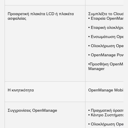
Προαιρετική πλακέτα LCD ή πλακέτα 
Συμπλέξτε το CloudI
ασφαλείας
• Εταιρεία OpenMana
• Εταιρική ολοκλήρω
• Ενσωμάτωση OpenMa
• Ολοκλήρωση OpenM
• OpenManage Power
•Προσθήκη OpenMana
Manager
Η κινητικότητα
OpenManage Mobile
Συγχρονίσεις OpenManage
• Πραγματική όραση
• Κέντρο Συστήματος 
• Ολοκλήρωση OpenM