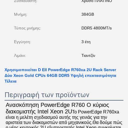
Συσκευαστή:
Χρυσό ΠΛΑΤΙΝΟ
Μνήμη:
384GB
Τύπος μνήμης:
DDR5 4800MT/s
Εγγύηση:
3 έτη
Λιμάνι:
Τιαντζίν
Χρησιμοποιείται D Ell PowerEdge R760xa 2U Rack Server
Δύο Xeon Gold CPUs 64GB DDR5 Υψηλή επεκτασιμότητα
Τέλεια
Περιγραφή των προϊόντων
Ανασκόπηση PowerEdge R760 Ο κύριος 
διακομιστής Intel Xeon 2U
Το PowerEdge R760xa 
είναι η μελέτη σχεδιασμού αυτής της γενιάς για την 
αριστεία των διακομιστών από μηχανικούς.Θα δούμε πώς 
ο νέος κεντρικός 2U εξυπηρετητής Intel Xeon συγκρίνεται 