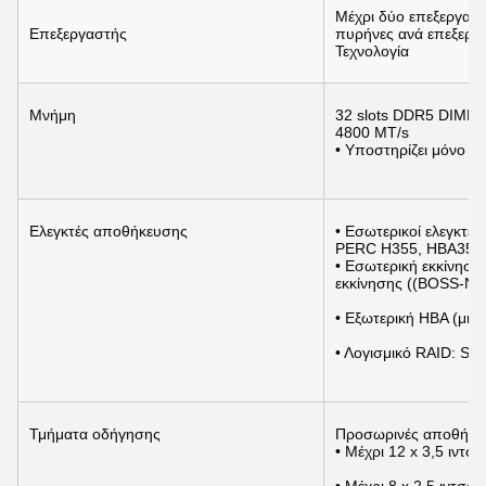
Μέχρι δύο επεξεργαστέ
Επεξεργαστής
πυρήνες ανά επεξεργασ
Τεχνολογία
Μνήμη
32 slots DDR5 DIMM,
4800 MT/s
• Υποστηρίζει μόνο 
Ελεγκτές αποθήκευσης
• Εσωτερικοί ελεγκτ
PERC H355, HBA355i
• Εσωτερική εκκίνησ
εκκίνησης ((BOSS-N
• Εξωτερική HBA (μη
• Λογισμικό RAID: S1
Τμήματα οδήγησης
Προσωρινές αποθήκε
• Μέχρι 12 x 3,5 ιντ