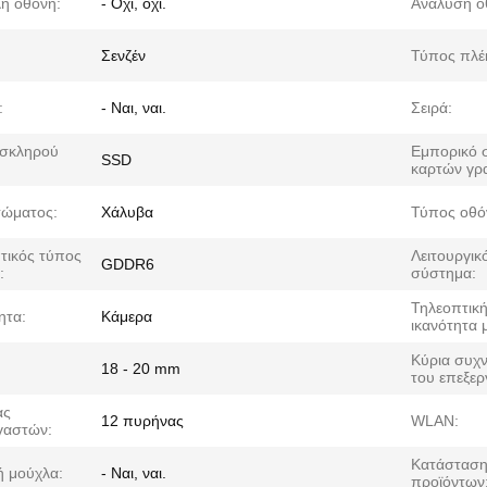
λή οθόνη:
- Όχι, όχι.
Ανάλυση ο
Σενζέν
Τύπος πλέ
:
- Ναι, ναι.
Σειρά:
 σκληρού
Εμπορικό 
SSD
:
καρτών γρ
σώματος:
Χάλυβα
Τύπος οθό
τικός τύπος
Λειτουργικ
GDDR6
:
σύστημα:
Τηλεοπτικ
ητα:
Κάμερα
ικανότητα 
Κύρια συχ
18 - 20 mm
του επεξερ
ας
12 πυρήνας
WLAN:
γαστών:
Κατάσταση
ή μούχλα:
- Ναι, ναι.
προϊόντων