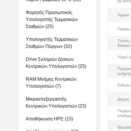
αν διπ
Φορητός Προσωπικός
Λιμάνι:
Υπολογιστής Τερματικών
Σταθμών
(25)
Πακέτο
Υπολογιστής Τερματικών
Τύπος
δίσκου
Σταθμών Πύργων
(32)
Υλικό 
Drive Σκληρών Δίσκων
Κεντρικών Υπολογιστών
(25)
Τηλεοπ
μνήμης
RAM Μνήμης Κεντρικών
Ειδικότ
Υπολογιστών
(7)
Μικροεπεξεργαστής
Δάχος:
Κεντρικών Υπολογιστών
(23)
Πυρήν
επεξερ
Αποθήκευση HPE
(15)
Ιδιωτικ