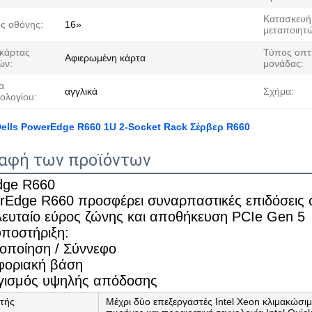
Κατασκευή
ς οθόνης:
16»
μεταποιητ
κάρτας
Τύπος οπτ
Αφιερωμένη κάρτα
ών:
μονάδας:
α
αγγλικά
Σχήμα:
ολογίου:
Dells PowerEdge R660 1U 2-Socket Rack Σέρβερ R660
αφή των προϊόντων
dge R660
rEdge R660 προσφέρει συναρπαστικές επιδόσεις σ
ελευταίο εύρος ζώνης και αποθήκευση PCIe Gen 5
υποστήριξη:
κοποίηση / Σύννεφο
φοριακή βάση
γισμός υψηλής απόδοσης
τής
Μέχρι δύο επεξεργαστές Intel Xeon κλιμακώσιμω