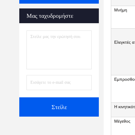
Μνήμη
Μας ταχυδρομήστε
Ελεγκτές 
Εμπροσθοφ
Στείλε
Η κινητικό
Μέγεθος