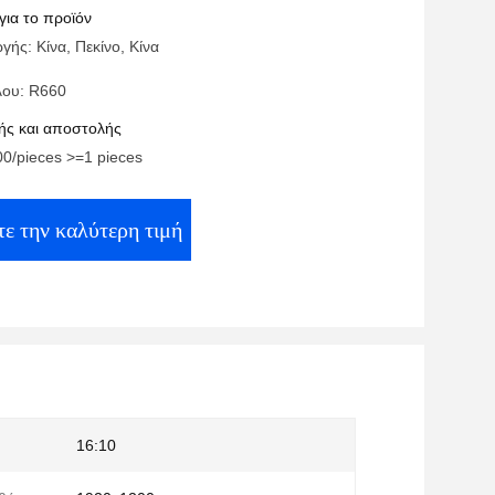
για το προϊόν
ής: Κίνα, Πεκίνο, Κίνα
λου: R660
ς και αποστολής
00/pieces >=1 pieces
τε την καλύτερη τιμή
16:10