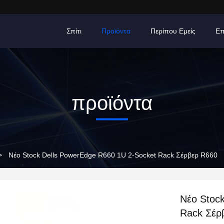
Σπίτι
Προϊόντα
Περίπου Εμείς
Ε
προϊόντα
>
Νέο Stock Dells PowerEdge R660 1U 2-Socket Rack Σέρβερ R660
Νέο Stoc
Rack Σέρ