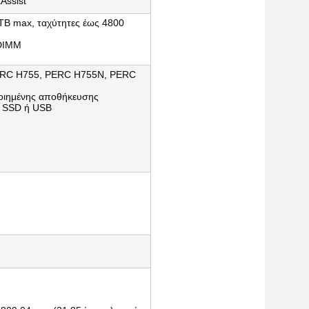
Assist
TB max, ταχύτητες έως 4800 
 DIMM
PERC H755, PERC H755N, PERC 
οιημένης αποθήκευσης 
e SSD ή USB