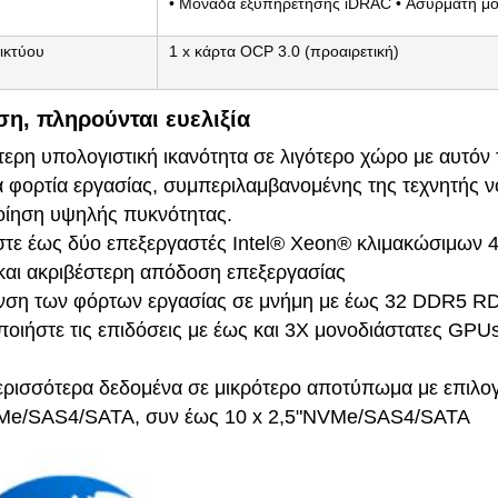
• Μονάδα εξυπηρέτησης iDRAC • Ασύρματη μο
ικτύου
1 x κάρτα OCP 3.0 (προαιρετική)
η, πληρούνται ευελιξία
ερη υπολογιστική ικανότητα σε λιγότερο χώρο με αυτόν 
ά φορτία εργασίας, συμπεριλαμβανομένης της τεχνητής
οίηση υψηλής πυκνότητας.
τε έως δύο επεξεργαστές Intel® Xeon® κλιμακώσιμων 4η
και ακριβέστερη απόδοση επεξεργασίας
υνση των φόρτων εργασίας σε μνήμη με έως 32 DDR5 
ποιήστε τις επιδόσεις με έως και 3X μονοδιάστατες GP
ερισσότερα δεδομένα σε μικρότερο αποτύπωμα με επιλ
VMe/SAS4/SATA, συν έως 10 x 2,5"NVMe/SAS4/SATA