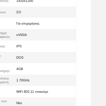
θόνης:
1920x1200
κων:
ΣΟ
Για επιχειρήσεις
σήμα
nVIDIA
αφικών:
νης:
IPS
ό
DOS
ή
4GB
μνήμης:
νότητα
1.70GHz
γαστή:
WiFi 802,11 τσεκούρι
 των
Νέο
: