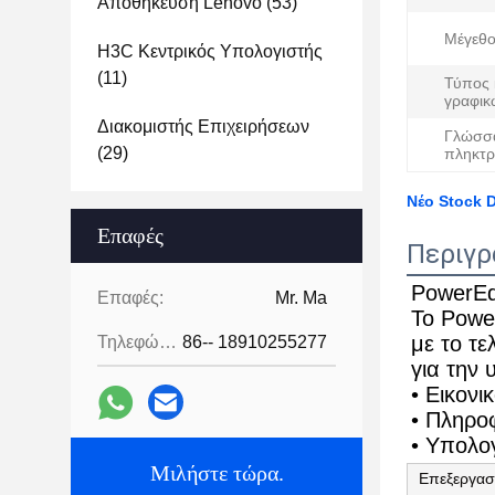
Αποθήκευση Lenovo
(53)
Μέγεθο
H3C Κεντρικός Υπολογιστής
(11)
Τύπος 
γραφικ
Διακομιστής Επιχειρήσεων
Γλώσσ
(29)
πληκτρ
Νέο Stock 
Επαφές
Περιγρ
PowerE
Επαφές:
Mr. Ma
Το Powe
με το τ
Τηλεφώνημα:
86-- 18910255277
για την 
• Εικονι
• Πληρο
• Υπολο
Μιλήστε τώρα.
Επεξεργασ