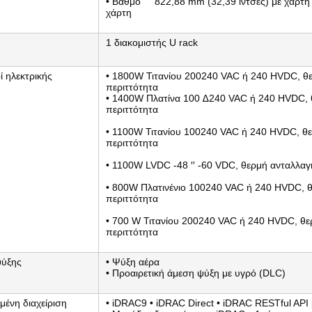
• Βαθμό     822,88 mm (32,39 ίντσες) με χάρτη
χάρτη
1 διακομιστής U rack
 ηλεκτρικής
• 1800W Τιτανίου 200­240 VAC ή 240 HVDC, θε
περιττότητα
• 1400W Πλατίνα 100 ∆240 VAC ή 240 HVDC, θ
περιττότητα
• 1100W Τιτανίου 100­240 VAC ή 240 HVDC, θε
περιττότητα
• 1100W LVDC -48 ′′ -60 VDC, θερμή ανταλλαγ
• 800W Πλατινένιο 100­240 VAC ή 240 HVDC, θ
περιττότητα
• 700 W Τιτανίου 200­240 VAC ή 240 HVDC, θε
περιττότητα
ψύξης
• Ψύξη αέρα
• Προαιρετική άμεση ψύξη με υγρό (DLC)
ένη διαχείριση
• iDRAC9 • iDRAC Direct • iDRAC RESTful API 