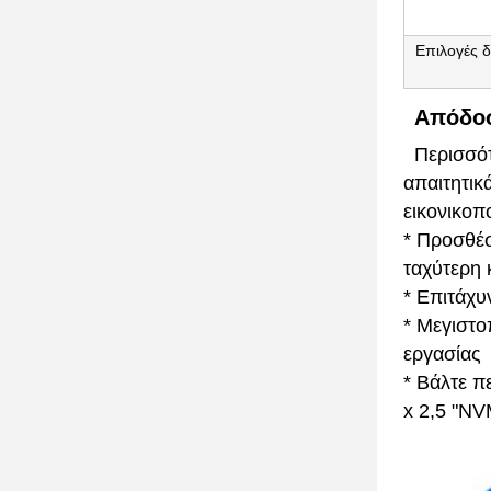
Επιλογές δ
Απόδοσ
Περισσότ
απαιτητικ
εικονικοπ
* Προσθέσ
ταχύτερη 
* Επιτάχ
* Μεγιστο
εργασίας
* Βάλτε π
x 2,5 "N