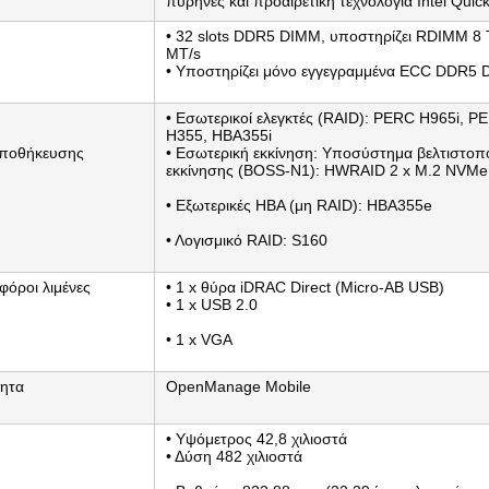
πυρήνες και προαιρετική τεχνολογία Intel Quick
• 32 slots DDR5 DIMM, υποστηρίζει RDIMM 8 
MT/s
• Υποστηρίζει μόνο εγγεγραμμένα ECC DDR5
• Εσωτερικοί ελεγκτές (RAID): PERC H965i, 
H355, HBA355i
αποθήκευσης
• Εσωτερική εκκίνηση: Υποσύστημα βελτιστοπ
εκκίνησης (BOSS-N1): HWRAID 2 x M.2 NVM
• Εξωτερικές HBA (μη RAID): HBA355e
• Λογισμικό RAID: S160
όροι λιμένες
• 1 x θύρα iDRAC Direct (Micro-AB USB)
• 1 x USB 2.0
• 1 x VGA
τητα
OpenManage Mobile
• Υψόμετρος 42,8 χιλιοστά
• Δύση 482 χιλιοστά