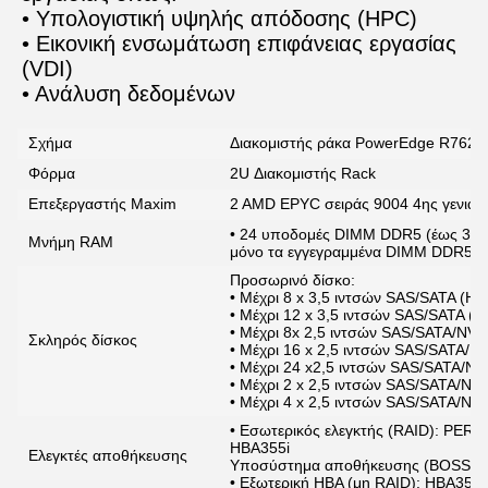
• Υπολογιστική υψηλής απόδοσης (HPC)
• Εικονική ενσωμάτωση επιφάνειας εργασίας 
(VDI)
• Ανάλυση δεδομένων
Σχήμα
Διακομιστής ράκα PowerEdge R7625
Φόρμα
2U Διακομιστής Rack
Επεξεργαστής Maxim
2 AMD EPYC σειράς 9004 4ης γενιάς
• 24 υποδομές DIMM DDR5 (έως 3 TB
Μνήμη RAM
μόνο τα εγγεγραμμένα DIMM DDR5 
Προσωρινό δίσκο:
• Μέχρι 8 x 3,5 ιντσών SAS/SATA (H
• Μέχρι 12 x 3,5 ιντσών SAS/SATA (
• Μέχρι 8x 2,5 ιντσών SAS/SATA/NV
Σκληρός δίσκος
• Μέχρι 16 x 2,5 ιντσών SAS/SATA/
• Μέχρι 24 x2,5 ιντσών SAS/SATA/N
• Μέχρι 2 x 2,5 ιντσών SAS/SATA/N
• Μέχρι 4 x 2,5 ιντσών SAS/SATA/N
• Εσωτερικός ελεγκτής (RAID): PE
HBA355i
Ελεγκτές αποθήκευσης
Υποσύστημα αποθήκευσης (BOSS-N
• Εξωτερική HBA (μη RAID): HBA355e