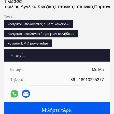
Γλώσσα 
ομιλίας:Αγγλικά,Κινέζικα,Ισπανικά,Ιαπωνικά,Πορτογαλ
Tags:
κεντρικοί υπολογιστές cOem κοιλάδων
κεντρικός υπολογιστής ραφιών συνήθειας
κοιλάδα EMC poweredge
Επαφές
Επαφές:
Mr. Ma
Τηλεφώνημα:
86-- 18910255277
Μιλήστε τώρα.