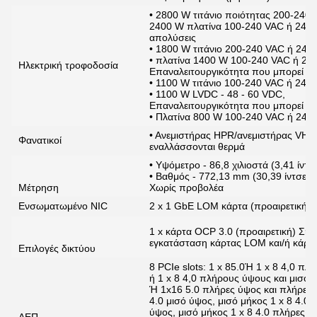
• 2800 W τιτάνιο ποιότητας 200-240
2400 W πλατίνα 100-240 VAC ή 240 
απολύσεις
• 1800 W τιτάνιο 200-240 VAC ή 240
• πλατίνα 1400 W 100-240 VAC ή 24
Ηλεκτρική τροφοδοσία
Επαναλειτουργικότητα που μπορεί να
• 1100 W τιτάνιο 100-240 VAC ή 240
• 1100 W LVDC - 48 - 60 VDC,
Επαναλειτουργικότητα που μπορεί να
• Πλατίνα 800 W 100-240 VAC ή 24
• Ανεμιστήρας HPR/ανεμιστήρας VHP 
Φανατικοί
εναλλάσσονται θερμά
• Υψόμετρο - 86,8 χιλιοστά (3,41 ίντσ
• Βαθμός - 772,13 mm (30,39 ίντσες)
Μέτρηση
Χωρίς προβολέα
Ενσωματωμένο NIC
2 x 1 GbE LOM κάρτα (προαιρετική)
1 x κάρτα OCP 3.0 (προαιρετική) Σημ
εγκατάσταση κάρτας LOM και/ή κάρτ
Επιλογές δικτύου
8 PCIe slots: 1 x 85.0Ή 1 x 8 4,0 πλ
ή 1 x 8 4,0 πλήρους ύψους και μισού
Ή 1x16 5.0 πλήρες ύψος και πλήρες μ
4.0 μισό ύψος, μισό μήκος 1 x 8 4.0 
ύψος, μισό μήκος 1 x 8 4.0 πλήρες ύ