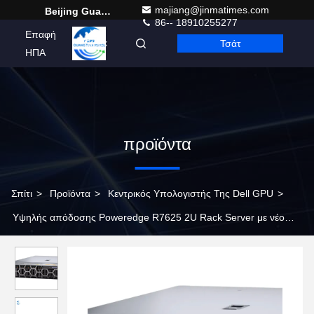
majiang@jinmatimes.com
Beijing Guangtian Runze Technology Co., Ltd.
86-- 18910255277
Επαφή
Τσάτ
Greek
ΗΠΑ
προϊόντα
Σπίτι
>
Προϊόντα
>
Κεντρικός Υπολογιστής Της Dell GPU
>
Υψηλής απόδοσης Poweredge R7625 2U Rack Server με νέο
AMD CPU Poweredge R7625