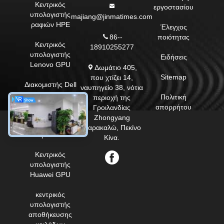
Κεντρικός
εργοστασίου
υπολογιστής
majiang@jinmatimes.com
ραφιών HPE
Έλεγχος
86--
ποιότητας
Κεντρικός
18910255277
υπολογιστής
Ειδήσεις
Lenovo GPU
Δωμάτιο 405,
Sitemap
που χτίζει 14,
Διακομιστής Dell
ναυπηγείο 38, νότια
Rack
Πολιτική
περιοχή της
απορρήτου
Γροιλανδίας
Κεντρικός
Zhongyang
υπολογιστής
παρακαλώ, Πεκίνο
Inspur GPU
Κίνα.
Κεντρικός
υπολογιστής
Huawei GPU
κεντρικός
υπολογιστής
αποθήκευσης