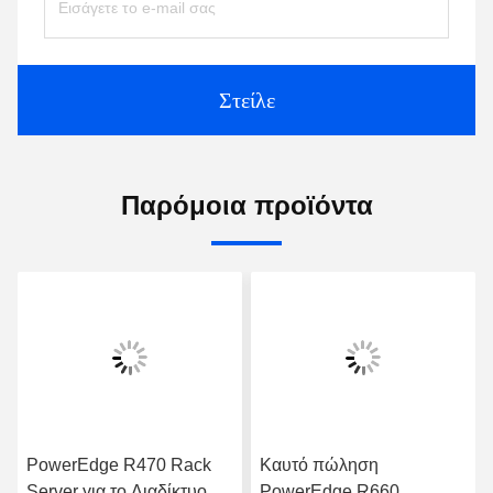
Στείλε
Παρόμοια προϊόντα
PowerEdge R470 Rack
Καυτό πώληση
Server για το Διαδίκτυο
PowerEdge R660