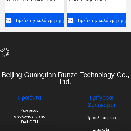
Υπολογιστής
Διακομιστής
Αποθήκευσης Δεδομένων
αποθήκευσης δεδομένων
ή
Βρείτε την καλύτερη τιμή
Βρείτε την καλύτερη τιμή
Υπολογιστής
με επεξεργαστή Intel Xeon
για επιχειρηματικές
εφαρμογές
Beijing Guangtian Runze Technology Co.,
Ltd.
Προϊόντα
Γρήγοροι
Σύνδεσμοι
Κεντρικός
υπολογιστής της
Προφίλ εταιρείας
Dell GPU
Επισκεψή