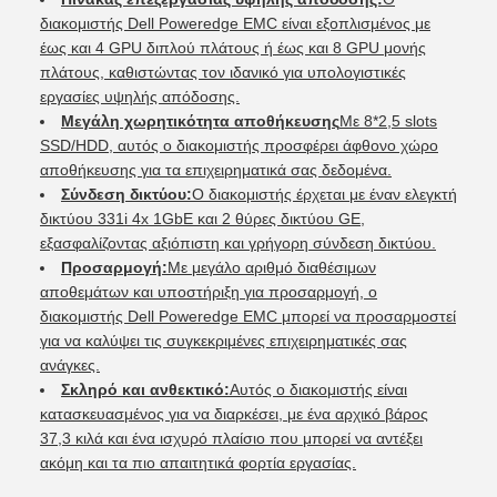
διακομιστής Dell Poweredge EMC είναι εξοπλισμένος με
έως και 4 GPU διπλού πλάτους ή έως και 8 GPU μονής
πλάτους, καθιστώντας τον ιδανικό για υπολογιστικές
εργασίες υψηλής απόδοσης.
Μεγάλη χωρητικότητα αποθήκευσης
Με 8*2,5 slots
SSD/HDD, αυτός ο διακομιστής προσφέρει άφθονο χώρο
αποθήκευσης για τα επιχειρηματικά σας δεδομένα.
Σύνδεση δικτύου:
Ο διακομιστής έρχεται με έναν ελεγκτή
δικτύου 331i 4x 1GbE και 2 θύρες δικτύου GE,
εξασφαλίζοντας αξιόπιστη και γρήγορη σύνδεση δικτύου.
Προσαρμογή:
Με μεγάλο αριθμό διαθέσιμων
αποθεμάτων και υποστήριξη για προσαρμογή, ο
διακομιστής Dell Poweredge EMC μπορεί να προσαρμοστεί
για να καλύψει τις συγκεκριμένες επιχειρηματικές σας
ανάγκες.
Σκληρό και ανθεκτικό:
Αυτός ο διακομιστής είναι
κατασκευασμένος για να διαρκέσει, με ένα αρχικό βάρος
37,3 κιλά και ένα ισχυρό πλαίσιο που μπορεί να αντέξει
ακόμη και τα πιο απαιτητικά φορτία εργασίας.