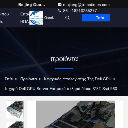
Beijing Guangtian Runze Technology Co., Ltd.
majiang@jinmatimes.com
86-- 18910255277
ρίπου
Επαφή
Τσάτ
Greek
ίς
ΗΠΑ
προϊόντα
Σπίτι
>
Προϊόντα
>
Κεντρικός Υπολογιστής Της Dell GPU
>
Ισχυρό Dell GPU Server Δικτυακό σκληρό δίσκο 3*8T Ssd 960G*3
Διαδικτυακό ελεγκτή 331i 4x 1GbE