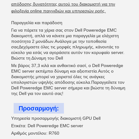
απόδοσης δυνατότητες αυτού του διακομιστή για την
φιλοξενία online παιχνιδιών και υπηρεσιών ροής.
Παραγγελία και παράδοση
Για να πάρετε τα χέρια σας στον Dell Poweredge EMC
διακομιστή, απλά να κάνετε μια παραγγελία με ελάχιστη
ποσότητα 2 μονάδων.Ανάλογα με την τοποθεσία
σαςΔεχόμαστε όλες τις μορφές πληρωμής, κάνοντάς το
εύκολο για εσάς να αγοράσετε αυτόν τον κορυφαίο server.
Βιώστε τη Δύναμη του Dell
Με βάρος 37,3 κιλά και ανθεκτικό σασί, ο Dell Poweredge
EMC server εκπέμπει δύναμη και αξιοπιστία.Αυτός ο
διακομιστής μπορεί να χειριστεί όλες τις ανάγκες
υπολογιστών υψηλής απόδοσης εύκολα.Παραγγείλετε τον
Dell Poweredge EMC server σήμερα και βιώστε τη δύναμη
της Dell για τον εαυτό σας!
Προσαρμογή:
Υπηρεσία προσαρμογής διακομιστή GPU Dell
Ετικέτα: Dell Poweredge EMC server
Αριθμός μοντέλου: R760