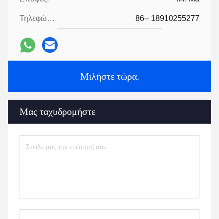
Τηλεφώνημα:
86-- 18910255277
Μιλήστε τώρα.
Μας ταχυδρομήστε