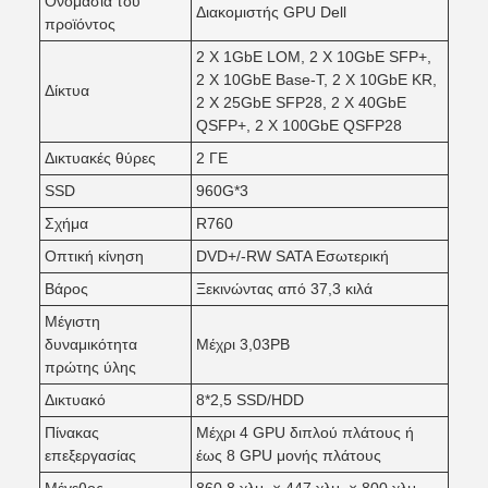
Ονομασία του
Διακομιστής GPU Dell
προϊόντος
2 X 1GbE LOM, 2 X 10GbE SFP+,
2 X 10GbE Base-T, 2 X 10GbE KR,
Δίκτυα
2 X 25GbE SFP28, 2 X 40GbE
QSFP+, 2 X 100GbE QSFP28
Δικτυακές θύρες
2 ΓΕ
SSD
960G*3
Σχήμα
R760
Οπτική κίνηση
DVD+/-RW SATA Εσωτερική
Βάρος
Ξεκινώντας από 37,3 κιλά
Μέγιστη
δυναμικότητα
Μέχρι 3,03PB
πρώτης ύλης
Δικτυακό
8*2,5 SSD/HDD
Πίνακας
Μέχρι 4 GPU διπλού πλάτους ή
επεξεργασίας
έως 8 GPU μονής πλάτους