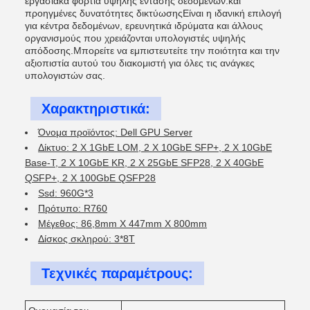
εργασιακά φορτία υψηλής έντασης δεδομένων.και
προηγμένες δυνατότητες δικτύωσηςΕίναι η ιδανική επιλογή
για κέντρα δεδομένων, ερευνητικά ιδρύματα και άλλους
οργανισμούς που χρειάζονται υπολογιστές υψηλής
απόδοσης.Μπορείτε να εμπιστευτείτε την ποιότητα και την
αξιοπιστία αυτού του διακομιστή για όλες τις ανάγκες
υπολογιστών σας.
Χαρακτηριστικά:
Όνομα προϊόντος: Dell GPU Server
Δίκτυο: 2 X 1GbE LOM, 2 X 10GbE SFP+, 2 X 10GbE
Base-T, 2 X 10GbE KR, 2 X 25GbE SFP28, 2 X 40GbE
QSFP+, 2 X 100GbE QSFP28
Ssd: 960G*3
Πρότυπο: R760
Μέγεθος: 86,8mm X 447mm X 800mm
Δίσκος σκληρού: 3*8T
Τεχνικές παραμέτρους: