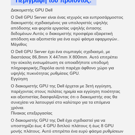
Περιγραφή του προϊόντος:
Διακομιστής GPU Dell
Ο Dell GPU Server είναι ένας ισχυρός και ευπροσάρμοστος
διακομιστής σχεδιασμένος για υπολογιστές υψηλής
απόδοσης και φορτία εργασίας υψηλής έντασης
δεδομένων.Αυτός ο διακομιστής προσφέρει εξαιρετική
απόδοση και αξιοπιστία για ένα ευρύ φάσμα εφαρμογών..
Μέγεθος
Ο Dell GPU Server έχει ένα συμπαγές σχεδιασμό, με
διαστάσεις 86,8mm X 447mm X 800mm. Αυτό επιτρέπει
την εύκολη ενσωμάτωση σε οποιαδήποτε υποδομή
πληροφορικής,Παρόλα αυτά παρέχει άφθονο χώρο για
υψηλής πυκνότητας ρυθμίσεις GPU.
Εγγύηση
Ο διακομιστής GPU της Dell έρχεται με 3ετή εγγύηση,
παρέχοντας στους πελάτες ηρεμία και εγγύηση ποιότητας
και αξιοπιστίας.διασφαλίζοντας ότι ο διακομιστής σας θα
συνεχίσει να λειτουργεί στο καλύτερο για τα επόμενα
χρόνια.
Πίνακας επεξεργασίας
Ο διακομιστής GPU της Dell έχει σχεδιαστεί για να
υποστηρίζει έως 4 GPU διπλού πλάτους ή έως 8 GPU
μονής πλάτους. Αυτό επιτρέπει ένα ευρύ φάσμα ρυθμίσεων