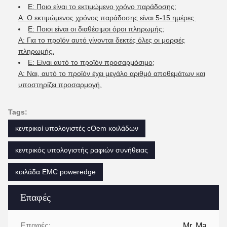
Ε: Ποιο είναι το εκτιμώμενο χρόνο παράδοσης;
Α: Ο εκτιμώμενος χρόνος παράδοσης είναι 5-15 ημέρες.
Ε: Ποιοι είναι οι διαθέσιμοι όροι πληρωμής;
Α: Για το προϊόν αυτό γίνονται δεκτές όλες οι μορφές
πληρωμής.
Ε: Είναι αυτό το προϊόν προσαρμόσιμο;
Α: Ναι, αυτό το προϊόν έχει μεγάλο αριθμό αποθεμάτων και
υποστηρίζει προσαρμογή.
Tags:
κεντρικοί υπολογιστές cOem κοιλάδων
κεντρικός υπολογιστής ραφιών συνήθειας
κοιλάδα EMC poweredge
Επαφές
Επαφές:
Mr. Ma