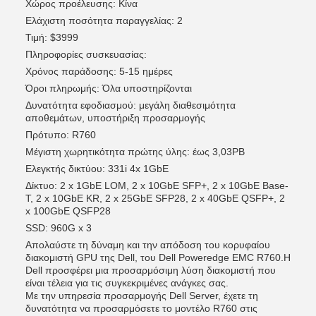
Χώρος προέλευσης: Κίνα
Ελάχιστη ποσότητα παραγγελίας: 2
Τιμή: $3999
Πληροφορίες συσκευασίας:
Χρόνος παράδοσης: 5-15 ημέρες
Όροι πληρωμής: Όλα υποστηρίζονται
Δυνατότητα εφοδιασμού: μεγάλη διαθεσιμότητα
αποθεμάτων, υποστήριξη προσαρμογής
Πρότυπο: R760
Μέγιστη χωρητικότητα πρώτης ύλης: έως 3,03PB
Ελεγκτής δικτύου: 331i 4x 1GbE
Δίκτυο: 2 x 1GbE LOM, 2 x 10GbE SFP+, 2 x 10GbE Base-
T, 2 x 10GbE KR, 2 x 25GbE SFP28, 2 x 40GbE QSFP+, 2
x 100GbE QSFP28
SSD: 960G x 3
Απολαύστε τη δύναμη και την απόδοση του κορυφαίου
διακομιστή GPU της Dell, του Dell Poweredge EMC R760.Η
Dell προσφέρει μια προσαρμόσιμη λύση διακομιστή που
είναι τέλεια για τις συγκεκριμένες ανάγκες σας.
Με την υπηρεσία προσαρμογής Dell Server, έχετε τη
δυνατότητα να προσαρμόσετε το μοντέλο R760 στις