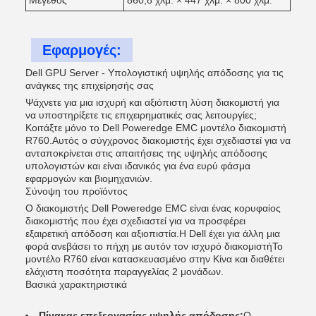
Μέγεθος
860,8 χλμ. × 447 χλμ. × 800 χλμ.
Εφαρμογές:
Dell GPU Server - Υπολογιστική υψηλής απόδοσης για τις
ανάγκες της επιχείρησής σας
Ψάχνετε για μια ισχυρή και αξιόπιστη λύση διακομιστή για
να υποστηρίξετε τις επιχειρηματικές σας λειτουργίες;
Κοιτάξτε μόνο το Dell Poweredge EMC μοντέλο διακομιστή
R760.Αυτός ο σύγχρονος διακομιστής έχει σχεδιαστεί για να
ανταποκρίνεται στις απαιτήσεις της υψηλής απόδοσης
υπολογιστών και είναι ιδανικός για ένα ευρύ φάσμα
εφαρμογών και βιομηχανιών.
Σύνοψη του προϊόντος
Ο διακομιστής Dell Poweredge EMC είναι ένας κορυφαίος
διακομιστής που έχει σχεδιαστεί για να προσφέρει
εξαιρετική απόδοση και αξιοπιστία.Η Dell έχει για άλλη μια
φορά ανεβάσει το πήχη με αυτόν τον ισχυρό διακομιστήΤο
μοντέλο R760 είναι κατασκευασμένο στην Κίνα και διαθέτει
ελάχιστη ποσότητα παραγγελίας 2 μονάδων.
Βασικά χαρακτηριστικά
Πίνακας επεξεργασίας υψηλής απόδοσης:
Ο