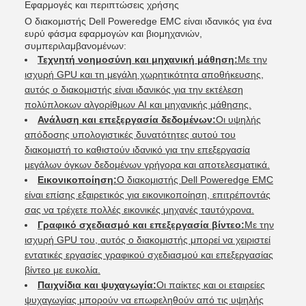
Εφαρμογές και περιπτώσεις χρήσης
Ο διακομιστής Dell Poweredge EMC είναι ιδανικός για ένα
ευρύ φάσμα εφαρμογών και βιομηχανιών,
συμπεριλαμβανομένων:
Τεχνητή νοημοσύνη και μηχανική μάθηση:
Με την
ισχυρή GPU και τη μεγάλη χωρητικότητα αποθήκευσης,
αυτός ο διακομιστής είναι ιδανικός για την εκτέλεση
πολύπλοκων αλγορίθμων AI και μηχανικής μάθησης.
Ανάλυση και επεξεργασία δεδομένων:
Οι υψηλής
απόδοσης υπολογιστικές δυνατότητες αυτού του
διακομιστή το καθιστούν ιδανικό για την επεξεργασία
μεγάλων όγκων δεδομένων γρήγορα και αποτελεσματικά.
Εικονικοποίηση:
Ο διακομιστής Dell Poweredge EMC
είναι επίσης εξαιρετικός για εικονικοποίηση, επιτρέποντάς
σας να τρέχετε πολλές εικονικές μηχανές ταυτόχρονα.
Γραφικό σχεδιασμό και επεξεργασία βίντεο:
Με την
ισχυρή GPU του, αυτός ο διακομιστής μπορεί να χειριστεί
εντατικές εργασίες γραφικού σχεδιασμού και επεξεργασίας
βίντεο με ευκολία.
Παιχνίδια και ψυχαγωγία:
Οι παίκτες και οι εταιρείες
ψυχαγωγίας μπορούν να επωφεληθούν από τις υψηλής