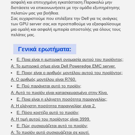
ασφαλή και επιτυχημένη εγκατάσταση.Παρακαλώ μην
διστάσετε να επικοινωνήσετε με την ομάδα εξυπηρέτησης
πελατών μας για βοήθεια.
Σας ευχαριστούμε που επιλέξατε την Dell για τις ανάγκες
των GPU server σας.και προσπαθούμε να εξασφαλίσουμε
μια ομαλή και ασφαλή εμπειρία αποστολής για όλους τους
πελάτες μας.
Γενικά ερωτήματα:
Ε: Ποια είναι η εμπορική ονομασία αυτού του προϊόντος;
Α: Το εμπορικό σήμα είναι Dell Poweredge EMC server.
Ε: Ποιος είναι ο αριθμός μοντέλου αυτού του προϊόντος;
Α: Ο αριθμός μοντέλου είναι R760.
Ε: Πού παράγεται αυτό το προϊόν;
Α: Αυτό το προϊόν είναι κατασκευασμένο στην Κίνα.
Ε: Ποια είναι η ελάχιστη ποσότητα παραγγελίας;
Α: Η ελάχιστη ποσότητα παραγγελίας είναι 2.
Ε: Πόσο κοστίζει αυτό το προϊόν;
Α: Η τιμή αυτού του προϊόντος είναι 3999.
Ε: Πώς συσκευάζεται αυτό το προϊόν;
Α: Το προϊόν αυτό συσκευάζεται σε κουτί.