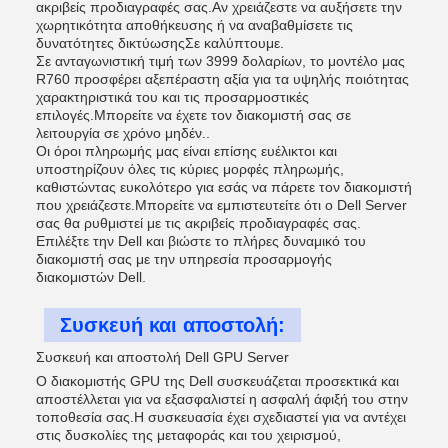
ακριβείς προδιαγραφές σας.Αν χρειάζεστε να αυξήσετε την
χωρητικότητα αποθήκευσης ή να αναβαθμίσετε τις
δυνατότητες δικτύωσηςΣε καλύπτουμε.
Σε ανταγωνιστική τιμή των 3999 δολαρίων, το μοντέλο μας
R760 προσφέρει αξεπέραστη αξία για τα υψηλής ποιότητας
χαρακτηριστικά του και τις προσαρμοστικές
επιλογές.Μπορείτε να έχετε τον διακομιστή σας σε
λειτουργία σε χρόνο μηδέν..
Οι όροι πληρωμής μας είναι επίσης ευέλικτοι και
υποστηρίζουν όλες τις κύριες μορφές πληρωμής,
καθιστώντας ευκολότερο για εσάς να πάρετε τον διακομιστή
που χρειάζεστε.Μπορείτε να εμπιστευτείτε ότι ο Dell Server
σας θα ρυθμιστεί με τις ακριβείς προδιαγραφές σας.
Επιλέξτε την Dell και βιώστε το πλήρες δυναμικό του
διακομιστή σας με την υπηρεσία προσαρμογής
διακομιστών Dell.
Συσκευή και αποστολή:
Συσκευή και αποστολή Dell GPU Server
Ο διακομιστής GPU της Dell συσκευάζεται προσεκτικά και
αποστέλλεται για να εξασφαλιστεί η ασφαλή άφιξή του στην
τοποθεσία σας.Η συσκευασία έχει σχεδιαστεί για να αντέχει
στις δυσκολίες της μεταφοράς και του χειρισμού,