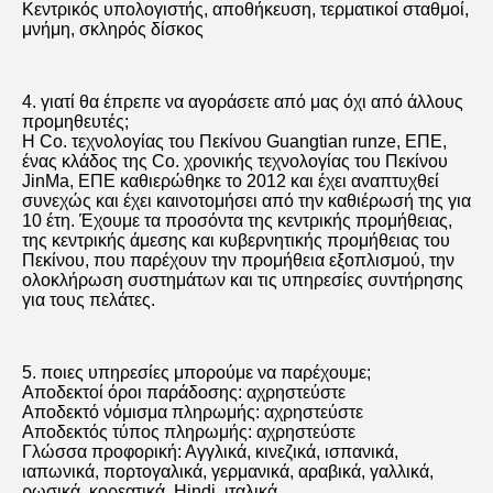
Lenovo και το κύμα, Huawei, έξοχη τήξη, H3C, HPE και 
άλλο
τα εμπορικά σήματα για να διευρύνουν περαιτέρω τα 
κανάλια μάρκετινγκ και να αυξήσουν την 
ανταγωνιστικότητα της αγοράς, η επιχείρηση μετά από μια 
περισσότερο από δεκαετία προσπαθειών να 
αναπτυχθούν, έχουν συσσωρεύσει έναν πλούτο των 
ικανοτήτων ανάπτυξης διοικητικών εμπειρίας και αγοράς, 
η καθιέρωση ενός τέλειου δικτύου πώλησης. Η γραμμή 
παραγωγής που χρησιμοποιείται από τους πλουσίους, 
καλύπτοντας ένα ευρύ φάσμα, που περιλαμβάνει τους 
υπολογιστές γραφείου, τους φορητούς υπολογιστές, τους 
κεντρικούς υπολογιστές, τα προϊόντα δικτύων, τα 
προϊόντα αποθήκευσης, το λογισμικό, τις περιφερειακές 
μονάδες και τις εκατοντάδες άλλων ειδών. Κατά τη 
διάρκεια των ετών, επίσης έχουμε παράσχει ποικίλες 
λύσεις τεχνολογίας πληροφοριών για τα κυβερνητικά 
πρακτορεία, εκπαίδευση, επιχειρήσεις, χρηματοδότηση, 
βιομηχανίες ταχυδρομείων και τηλεπικοινωνιών, οι 
στρατιωτικές, ιατρικές και πολλές άλλες, σύμφωνα με την 
πελάτης-κεντρική, πελάτης-πρώτη φιλοσοφία πυρήνων, 
για να δημιουργήσουμε τις προσαρμοσμένες λύσεις για 
τους πελάτες. Έχουμε συσσωρεύσει την πλούσια σε 
ζήτηση ανάλυση εμπειρίας βιομηχανίας, την τεχνική 
απόδειξη, την επιλογή εξοπλισμού, την εφαρμογή 