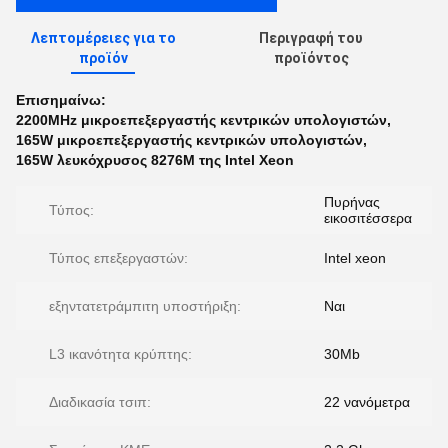
Λεπτομέρειες για το
Περιγραφή του
προϊόν
προϊόντος
Επισημαίνω:
2200MHz μικροεπεξεργαστής κεντρικών υπολογιστών
,
165W μικροεπεξεργαστής κεντρικών υπολογιστών
,
165W λευκόχρυσος 8276M της Intel Xeon
Πυρήνας
Τύπος:
εικοσιτέσσερα
Τύπος επεξεργαστών:
Intel xeon
εξηντατετράμπιτη υποστήριξη:
Ναι
L3 ικανότητα κρύπτης:
30Mb
Διαδικασία τσιπ:
22 νανόμετρα