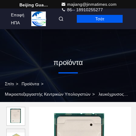
majiang@jinmatimes.com
Beijing Guangtian Runze Technology Co., Ltd.
86-- 18910255277
Επαφή
Τσάτ
Greek
ΗΠΑ
προϊόντα
Σπίτι
>
Προϊόντα
>
Μικροεπεξεργαστής Κεντρικών Υπολογιστών
>
λευκόχρυσος
8276M CD8069504195401 μικροεπεξεργαστών ΚΜΕ Intel Xeon
κεντρικών υπολογιστών 2200MHz SRF98 165W