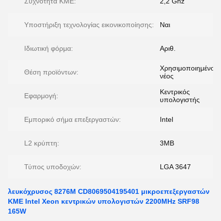
Συχνότητα ΚΜΕ:
2,2 Ghz
Υποστήριξη τεχνολογίας εικονικοποίησης:
Ναι
Ιδιωτική φόρμα:
Αριθ.
Χρησιμοποιημένος,
Θέση προϊόντων:
νέος
Κεντρικός
Εφαρμογή:
υπολογιστής
Εμπορικό σήμα επεξεργαστών:
Intel
L2 κρύπτη:
3MB
Τύπος υποδοχών:
LGA 3647
λευκόχρυσος 8276M CD8069504195401 μικροεπεξεργαστών
ΚΜΕ Intel Xeon κεντρικών υπολογιστών 2200MHz SRF98
165W