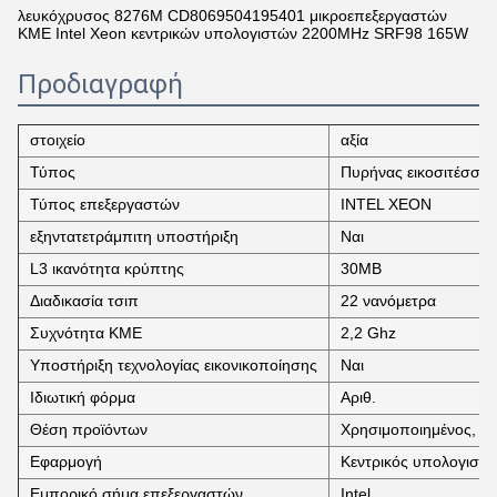
λευκόχρυσος 8276M CD8069504195401 μικροεπεξεργαστών
ΚΜΕ Intel Xeon κεντρικών υπολογιστών 2200MHz SRF98 165W
Προδιαγραφή
στοιχείο
αξία
Τύπος
Πυρήνας εικοσιτέσσερ
Τύπος επεξεργαστών
INTEL XEON
εξηντατετράμπιτη υποστήριξη
Ναι
L3 ικανότητα κρύπτης
30MB
Διαδικασία τσιπ
22 νανόμετρα
Συχνότητα ΚΜΕ
2,2 Ghz
Υποστήριξη τεχνολογίας εικονικοποίησης
Ναι
Ιδιωτική φόρμα
Αριθ.
Θέση προϊόντων
Χρησιμοποιημένος, νέ
Εφαρμογή
Κεντρικός υπολογιστή
Εμπορικό σήμα επεξεργαστών
Intel