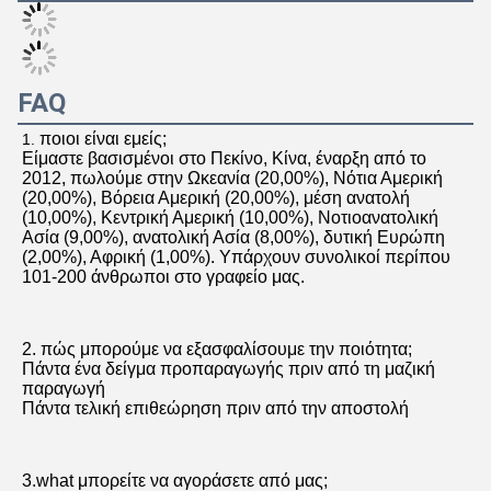
Co. τεχνολογίας του Πεκίνου
Guangtian Runze, ΕΠΕ.
Η Co. τεχνολογίας του Πεκίνου Guangtian Runze, ΕΠΕ 
καθιερώθηκε το Μάρτιο του 2012, με ένα καταχωρημένο 
κεφάλαιο 20 εκατομμύρια yuan. Κυρίως συμμετέχουσα 
στην πώληση της μεγάλης έκτασης της υπηρεσίας 
προϊόντων και μεταπωλήσεων της DELL, μετά από τα έτη 
συνεχών προσπαθειών η επιχείρηση έχει αναπτυχθεί, με 
το προσωπικό υπηρεσιών περισσότερων από 100 
καναλιών πωλήσεων και μεταπωλήσεων, στο κανάλι σε 
όλη τη βόρεια Κίνα και τις περιβάλλουσες αγορές. Στη 
συνέχεια, η επιχείρηση ενέργησε ως πράκτορας για 