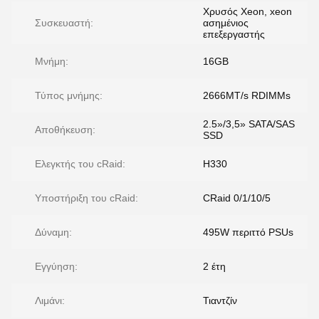
Χρυσός Xeon, xeon
Συσκευαστή:
ασημένιος
επεξεργαστής
Μνήμη:
16GB
Τύπος μνήμης:
2666MT/s RDIMMs
2.5»/3,5» SATA/SAS
Αποθήκευση:
SSD
Ελεγκτής του cRaid:
H330
Υποστήριξη του cRaid:
CRaid 0/1/10/5
Δύναμη:
495W περιττό PSUs
Εγγύηση:
2 έτη
Λιμάνι:
Τιαντζίν