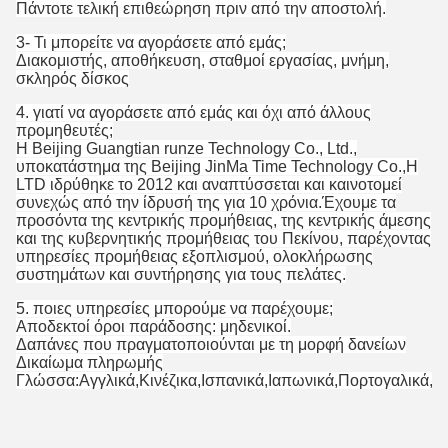
Πάντοτε τελική επιθεώρηση πριν από την αποστολή.
3- Τι μπορείτε να αγοράσετε από εμάς;
Διακομιστής, αποθήκευση, σταθμοί εργασίας, μνήμη,
σκληρός δίσκος
4. γιατί να αγοράσετε από εμάς και όχι από άλλους
προμηθευτές;
Η Beijing Guangtian runze Technology Co., Ltd.,
υποκατάστημα της Beijing JinMa Time Technology Co.,Η
LTD ιδρύθηκε το 2012 και αναπτύσσεται και καινοτομεί
συνεχώς από την ίδρυσή της για 10 χρόνια.Έχουμε τα
προσόντα της κεντρικής προμήθειας, της κεντρικής άμεσης
και της κυβερνητικής προμήθειας του Πεκίνου, παρέχοντας
υπηρεσίες προμήθειας εξοπλισμού, ολοκλήρωσης
συστημάτων και συντήρησης για τους πελάτες.
5. ποιες υπηρεσίες μπορούμε να παρέχουμε;
Αποδεκτοί όροι παράδοσης: μηδενικοί.
Δαπάνες που πραγματοποιούνται με τη μορφή δανείων
Δικαίωμα πληρωμής
Γλώσσα:Αγγλικά,Κινέζικα,Ισπανικά,Ιαπωνικά,Πορτογαλικά,Γε