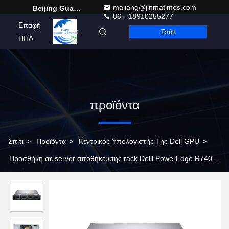
majiang@jinmatimes.com
Beijing Guangtian Runze Technology Co., Ltd.
86-- 18910255277
Επαφή
Τσάτ
Greek
ΗΠΑ
προϊόντα
Σπίτι
>
Προϊόντα
>
Κεντρικός Υπολογιστής Της Dell GPU
>
Προσθήκη σε server αποθήκευσης rack Delll PowerEdge R740XD
με Xeon 5218 Processor