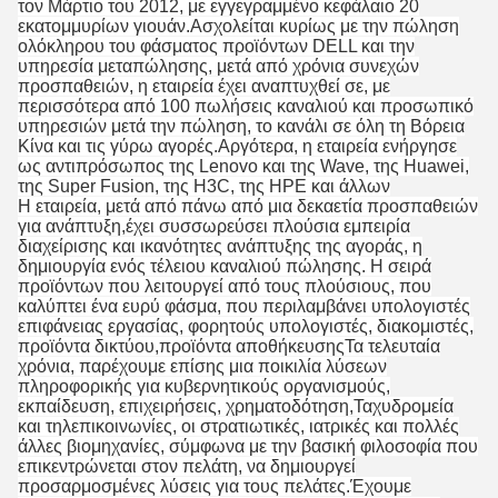
τον Μάρτιο του 2012, με εγγεγραμμένο κεφάλαιο 20
εκατομμυρίων γιουάν.Ασχολείται κυρίως με την πώληση
ολόκληρου του φάσματος προϊόντων DELL και την
υπηρεσία μεταπώλησης, μετά από χρόνια συνεχών
προσπαθειών, η εταιρεία έχει αναπτυχθεί σε, με
περισσότερα από 100 πωλήσεις καναλιού και προσωπικό
υπηρεσιών μετά την πώληση, το κανάλι σε όλη τη Βόρεια
Κίνα και τις γύρω αγορές.Αργότερα, η εταιρεία ενήργησε
ως αντιπρόσωπος της Lenovo και της Wave, της Huawei,
της Super Fusion, της H3C, της HPE και άλλων
Η εταιρεία, μετά από πάνω από μια δεκαετία προσπαθειών
για ανάπτυξη,έχει συσσωρεύσει πλούσια εμπειρία
διαχείρισης και ικανότητες ανάπτυξης της αγοράς, η
δημιουργία ενός τέλειου καναλιού πώλησης. Η σειρά
προϊόντων που λειτουργεί από τους πλούσιους, που
καλύπτει ένα ευρύ φάσμα, που περιλαμβάνει υπολογιστές
επιφάνειας εργασίας, φορητούς υπολογιστές, διακομιστές,
προϊόντα δικτύου,προϊόντα αποθήκευσηςΤα τελευταία
χρόνια, παρέχουμε επίσης μια ποικιλία λύσεων
πληροφορικής για κυβερνητικούς οργανισμούς,
εκπαίδευση, επιχειρήσεις, χρηματοδότηση,Ταχυδρομεία
και τηλεπικοινωνίες, οι στρατιωτικές, ιατρικές και πολλές
άλλες βιομηχανίες, σύμφωνα με την βασική φιλοσοφία που
επικεντρώνεται στον πελάτη, να δημιουργεί
προσαρμοσμένες λύσεις για τους πελάτες.Έχουμε