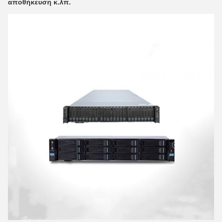
αποθήκευση κ.λπ.