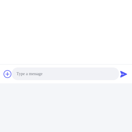
FAQ
ποιοι είναι εμείς;
1. 
Photo
Είμαστε βασισμένοι στο Πεκίνο, Κίνα, έναρξη από το 
2012, πωλούμε στην Ωκεανία (20,00%), Νότια Αμερική 
Video Call
(20,00%), Βόρεια Αμερική (20,00%), μέση ανατολή 
(10,00%), Κεντρική Αμερική (10,00%), Νοτιοανατολική 