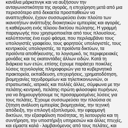
κανάλια μάρκετινγκ και να αυξήσουν την 
ανταγωνιστικότητα της αγοράς, η επιχείρηση μετά από μια 
περισσότερο από δεκαετία προσπαθειών να 
αναπτυχθούν, έχουν συσσωρεύσει έναν πλούτο των 
ικανοτήτων ανάπτυξης διοικητικών εμπειρίας και αγοράς, 
η καθιέρωση ενός τέλειου δικτύου πώλησης. Η γραμμή 
παραγωγής που χρησιμοποιείται από τους πλουσίους, 
καλύπτοντας ένα ευρύ φάσμα, που περιλαμβάνει τους 
υπολογιστές γραφείου, τους φορητούς υπολογιστές, τους 
κεντρικούς υπολογιστές, τα προϊόντα δικτύων, τα 
προϊόντα αποθήκευσης, το λογισμικό, τις περιφερειακές 
μονάδες και τις εκατοντάδες άλλων ειδών. Κατά τη 
διάρκεια των ετών, επίσης έχουμε παράσχει ποικίλες 
λύσεις τεχνολογίας πληροφοριών για τα κυβερνητικά 
πρακτορεία, εκπαίδευση, επιχειρήσεις, χρηματοδότηση, 
βιομηχανίες ταχυδρομείων και τηλεπικοινωνιών, οι 
στρατιωτικές, ιατρικές και πολλές άλλες, σύμφωνα με την 
πελάτης-κεντρική, πελάτης-πρώτη φιλοσοφία πυρήνων, 
για να δημιουργήσουμε τις προσαρμοσμένες λύσεις για 
τους πελάτες. Έχουμε συσσωρεύσει την πλούσια σε 
ζήτηση ανάλυση εμπειρίας βιομηχανίας, την τεχνική 
απόδειξη, την επιλογή εξοπλισμού, την εφαρμογή 
δικτύων, την εξασφάλιση ποιότητας, τη λειτουργία και τη 
συντήρηση, την υποστήριξη υπηρεσιών και άλλες πτυχές, 
και είμαστε καλά - λαμβανόμενος από τους πελάτες, και 