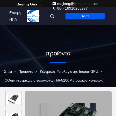
majiang@jinmatimes.com
Beijing Guangtian Runze Technology Co., Ltd.
86-- 18910255277
Επαφή
Τσάτ
Greek
ΗΠΑ
προϊόντα
Σπίτι
>
Προϊόντα
>
Κεντρικός Υπολογιστής Inspur GPU
>
COem κεντρικών υπολογιστών NF5280M6 ραφιών κέντρων
δεδομένων Inspur 2U