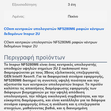
Εξουσιοδότηση:
3 έτη
Λιμένας:
Πεκίνο
COem κεντρικών υπολογιστών NF5280M6 ραφιών κέντρων
δεδομένων Inspur 2U
COem κεντρικών υπολογιστών NF5280M6 ραφιών κέντρων
δεδομένων Inspur 2U
Περιγραφή προϊόντων
Το Inspur NF5280M6 είναι ένας κεντρικός υπολογιστής
υποδοχών υψηλών σημείων 2U 2 rackmount που
διαμορφώνεται με τους 3$ους εξελικτικούς επεξεργαστές
GEN Intel® Xeon®. Για τα διαφορετικά σενάρια εφαρμογής,
NF5280M6 διατηρεί τη συνεπείς υψηλή ποιότητα και την
αξιοπιστία των κεντρικών υπολογιστών Inspur. Το προϊόν
καλύπτει τις απαιτήσεις διαμόρφωσης εφαρμογής των
διάφορων βιομηχανιών με την υψηλή απόδοση
υπολογισμού, την πλήρη οικολογική συμβατότητα, και την
εύκαμπτη διαμόρφωση, και είναι κατάλληλο για τα διάφορα
σενάρια εφαρμογής όπως η ανάλυση και η επεξεργασία
στοιχείων, μαθαίνοντας βαθιά, και η διανεμημένη